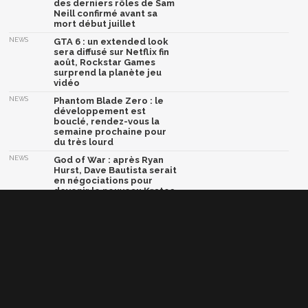
des derniers rôles de Sam
Neill confirmé avant sa
mort début juillet
NEWS
GTA 6 : un extended look
sera diffusé sur Netflix fin
août, Rockstar Games
surprend la planète jeu
vidéo
NEWS
Phantom Blade Zero : le
développement est
bouclé, rendez-vous la
semaine prochaine pour
du très lourd
NEWS
God of War : après Ryan
Hurst, Dave Bautista serait
en négociations pour
devenir le nouveau Kratos
NEWS
Marvel Tōkon Fighting
Souls lâche son ultime
trailer avant le grand
combat
Afficher la version classique de cette page