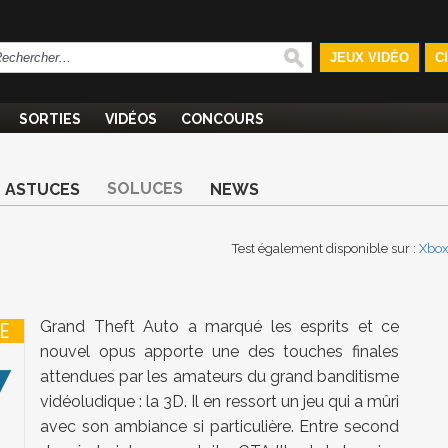
JEUX VIDÉO
C
SORTIES
VIDÉOS
CONCOURS
SOLUCES
ASTUCES
NEWS
Test également disponible sur :
Xbo
Grand Theft Auto a marqué les esprits et ce
E
nouvel opus apporte une des touches finales
7
attendues par les amateurs du grand banditisme
vidéoludique : la 3D. Il en ressort un jeu qui a mûri
avec son ambiance si particulière. Entre second