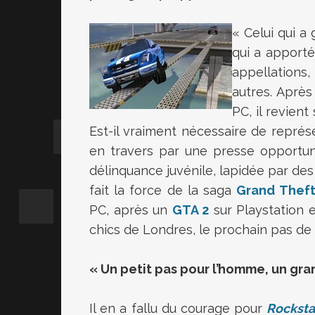
« Celui qui a
qui a apporté
appellations
autres. Après
PC, il revien
Est-il vraiment nécessaire de représ
en travers par une presse opportun
délinquance juvénile, lapidée par des
fait la force de la saga
Grand Theft
PC, après un
GTA 2
sur Playstation e
chics de Londres, le prochain pas de
« Un petit pas pour l’homme, un gra
Il en a fallu du courage pour
Rocksta