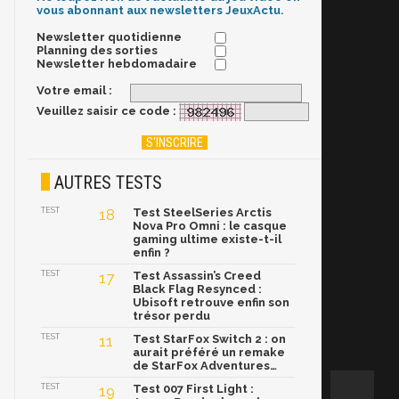
vous abonnant aux newsletters JeuxActu.
Newsletter quotidienne
Planning des sorties
Newsletter hebdomadaire
Votre email :
Veuillez saisir ce code :
AUTRES TESTS
TEST
18
Test SteelSeries Arctis
Nova Pro Omni : le casque
gaming ultime existe-t-il
enfin ?
TEST
17
Test Assassin’s Creed
Black Flag Resynced :
Ubisoft retrouve enfin son
trésor perdu
TEST
11
Test StarFox Switch 2 : on
aurait préféré un remake
de StarFox Adventures…
TEST
19
Test 007 First Light :