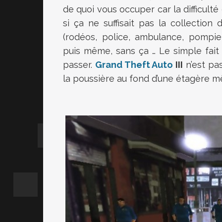
de quoi vous occuper car la difficult
si ça ne suffisait pas la collectio
(rodéos, police, ambulance, pompie
puis même, sans ça … Le simple fait d
passer.
Grand Theft Auto
III
n’est pas
la poussière au fond d’une étagère mêm