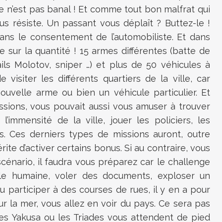
e n’est pas banal ! Et comme tout bon malfrat qui
s résiste. Un passant vous déplaît ? Buttez-le !
sans le consentement de l’automobiliste. Et dans
re sur la quantité ! 15 armes différentes (batte de
ails Molotov, sniper …) et plus de 50 véhicules à
visiter les différents quartiers de la ville, car
ouvelle arme ou bien un véhicule particulier. Et
ssions, vous pouvait aussi vous amuser à trouver
immensité de la ville, jouer les policiers, les
 Ces derniers types de missions auront, outre
 mérite d’activer certains bonus. Si au contraire, vous
énario, il faudra vous préparez car le challenge
ble humaine, voler des documents, exploser un
u participer à des courses de rues, il y en a pour
 sur la mer, vous allez en voir du pays. Ce sera pas
les Yakusa ou les Triades vous attendent de pied