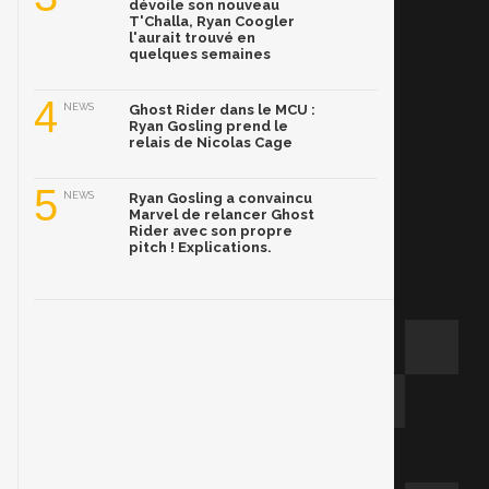
dévoile son nouveau
T'Challa, Ryan Coogler
l'aurait trouvé en
quelques semaines
4
NEWS
Ghost Rider dans le MCU :
Ryan Gosling prend le
relais de Nicolas Cage
5
NEWS
Ryan Gosling a convaincu
Marvel de relancer Ghost
Rider avec son propre
pitch ! Explications.