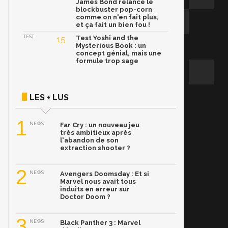
James Bond relance le
blockbuster pop-corn
comme on n'en fait plus,
et ça fait un bien fou !
TEST
15
Test Yoshi and the
Mysterious Book : un
concept génial, mais une
formule trop sage
LES + LUS
1
NEWS
Far Cry : un nouveau jeu
très ambitieux après
l'abandon de son
extraction shooter ?
2
NEWS
Avengers Doomsday : Et si
Marvel nous avait tous
induits en erreur sur
Doctor Doom ?
3
NEWS
Black Panther 3 : Marvel