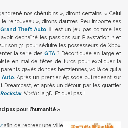
 gangrené nos chérubins », diront certains. « Celui
 le renouveau », dirons d’autres. Peu importe ses
,
Grand Theft Auto
III est un jeu pas comme les
 avoir déchaîné les passions sur Playstation 2 et
t sur son 31 pour séduire les possesseurs de Xbox.
enter la série des
GTA
? Décortiquée en large et
iste en mal de têtes de turcs pour expliquer la
 parents gavés d’ondes hertziennes, voilà ce qui a
 Auto
. Après un premier épisode outrageant sur
t Dreamcast, et après un détour par les quartier
Rockstar
North
: la 3D. Et quel pas !
nd pas pour l’humanité »
r
afin de recréer une ville