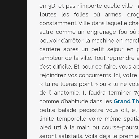
en 3D, et pas n’importe quelle ville :
toutes les folies où armes, dro
constamment. Ville dans laquelle ch
autre comme un engrenage fou où se
pouvoir d’arrêter la machine en marc
carrière après un petit séjour en p
l’ampleur de la ville. Tout reprendre
c’est difficile. Et pour ce faire, vous 
rejoindrez vos concurrents. Ici, vot
« tu ne tueras point » ou « tu ne vol
de l’ anatomie. Il faudra terminer
comme d’habitude dans les
Grand Th
petite balade pédestre vous dit, et
limite temporelle voire même spati
pied uzi à la main ou course-poursu
seront satisfaits. Voilà déjà le premie