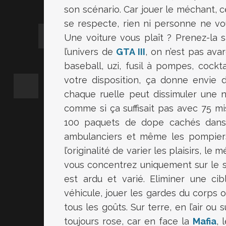
son scénario. Car jouer le méchant, c
se respecte, rien ni personne ne vou
Une voiture vous plaît ? Prenez-la 
l’univers de
GTA III
, on n’est pas ava
baseball, uzi, fusil à pompes, cockt
votre disposition, ça donne envie de 
chaque ruelle peut dissimuler une n
comme si ça suffisait pas avec 75 mi
100 paquets de dope cachés dans l’
ambulanciers et même les pompiers.
l’originalité de varier les plaisirs, le
vous concentrez uniquement sur le sc
est ardu et varié. Eliminer une ci
véhicule, jouer les gardes du corps o
tous les goûts. Sur terre, en l’air ou
toujours rose, car en face la
Mafia
, 