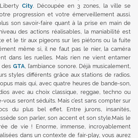
 Liberty
City
. Découpée en 3 zones, la ville se
otre progression et votre émerveillement aussi.
us son savoir-faire quant à la prise en main de
iveau des actions réalisables, la maniabilité est
te et le tir aux pigeons sur les piétons ou la fuite
sément même si, il ne faut pas le nier, la caméra
t dans les ruelles. Mais rien ne vient entamer
a des
GTA
, l’ambiance sonore. Déjà musicalement,
rs styles différents grâce aux stations de radios.
 opus mais qui, avec quatre heures de bande-son,
adios avec au choix classique, reggae, techno ou
-vous seront séduits. Mais c’est sans compter sur
s du plus bel effet. Entre jurons, insanités,
sède son parler, son accent et son style.Mais le
rée de vie ! Enorme, immense, incroyablement
alisées dans un contexte de fair-play, vous aurez