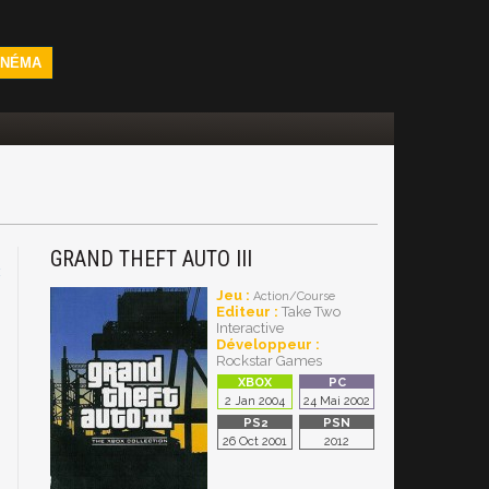
INÉMA
GRAND THEFT AUTO III
x
Jeu :
Action/Course
Editeur :
Take Two
Interactive
Développeur :
Rockstar Games
2 Jan 2004
24 Mai 2002
26 Oct 2001
2012