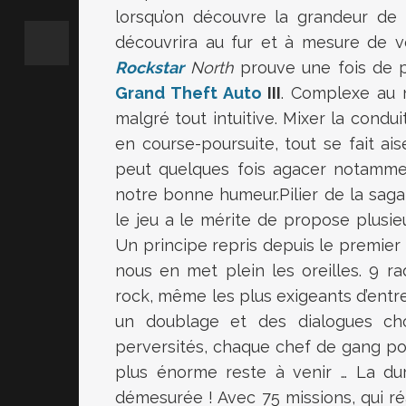
lorsqu’on découvre la grandeur de
découvrira au fur et à mesure de v
Rockstar
North
prouve une fois de pl
Grand Theft Auto
III
. Complexe au n
malgré tout intuitive. Mixer la condui
en course-poursuite, tout se fait ai
peut quelques fois agacer notammen
notre bonne humeur.Pilier de la sag
le jeu a le mérite de propose plusieu
Un principe repris depuis le premier
nous en met plein les oreilles. 9 r
rock, même les plus exigeants d’entre
un doublage et des dialogues choc
perversités, chaque chef de gang pos
plus énorme reste à venir … La du
démesurée ! Avec 75 missions, qui ré