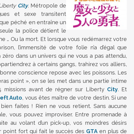
Liberty
City
. Métropole de
gues et sexe transitent
aque péché en entraîne un
ule la police détient le
he … Ou la mort. Et lorsque vous redémarrez votre
rison, l’immensité de votre folie n’a d’égal que
 à zéro dans un univers qui ne vous a pas attendu,
appartiendrez à certains gangs, trahirez vos alliers,
re bonne conscience repose avec les poissons. Les
eras point », on se les met dans une partie intime
 75 missions avant de régner sur Liberty
City
. Et
eft Auto
, vous êtes maître de votre destin. Si une
 bien faites ! Rien ne vous retient. Sans aucune
ale, vous pouvez improviser. Entre promenade à
ite au volant d’un pick-up, vos moindres désirs
r point fort qui fait le succès des
GTA
en plus de