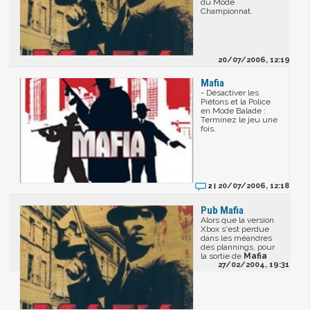
du Mode
Championnat.
20/07/2006, 12:19
Mafia
- Désactiver les
Piétons et la Police
en Mode Balade :
Terminez le jeu une
fois.
20/07/2006, 12:18
2 |
Pub Mafia
Alors que la version
Xbox s'est perdue
dans les méandres
des plannings, pour
la sortie de
Mafia
27/02/2004, 19:31