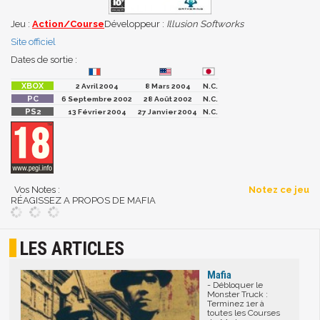
Jeu :
Action/Course
Développeur :
Illusion Softworks
Site officiel
Dates de sortie :
2 Avril 2004
8 Mars 2004
N.C.
6 Septembre 2002
28 Août 2002
N.C.
13 Février 2004
27 Janvier 2004
N.C.
Vos Notes :
Notez ce jeu
RÉAGISSEZ A PROPOS DE MAFIA
LES ARTICLES
Mafia
- Débloquer le
Monster Truck :
Terminez 1er à
toutes les Courses