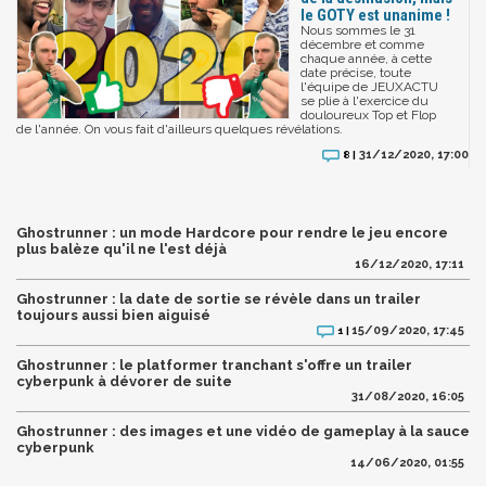
le GOTY est unanime !
Nous sommes le 31
décembre et comme
chaque année, à cette
date précise, toute
l'équipe de JEUXACTU
se plie à l'exercice du
douloureux Top et Flop
de l'année. On vous fait d'ailleurs quelques révélations.
31/12/2020, 17:00
8 |
Ghostrunner : un mode Hardcore pour rendre le jeu encore
plus balèze qu'il ne l'est déjà
16/12/2020, 17:11
Ghostrunner : la date de sortie se révèle dans un trailer
toujours aussi bien aiguisé
15/09/2020, 17:45
1 |
Ghostrunner : le platformer tranchant s'offre un trailer
cyberpunk à dévorer de suite
31/08/2020, 16:05
Ghostrunner : des images et une vidéo de gameplay à la sauce
cyberpunk
14/06/2020, 01:55