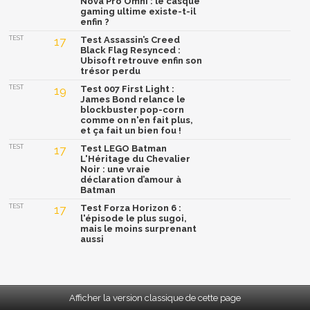
Nova Pro Omni : le casque
gaming ultime existe-t-il
enfin ?
TEST
17
Test Assassin’s Creed
Black Flag Resynced :
Ubisoft retrouve enfin son
trésor perdu
TEST
19
Test 007 First Light :
James Bond relance le
blockbuster pop-corn
comme on n'en fait plus,
et ça fait un bien fou !
TEST
17
Test LEGO Batman
L'Héritage du Chevalier
Noir : une vraie
déclaration d’amour à
Batman
TEST
17
Test Forza Horizon 6 :
l'épisode le plus sugoi,
mais le moins surprenant
aussi
Afficher la version classique de cette page