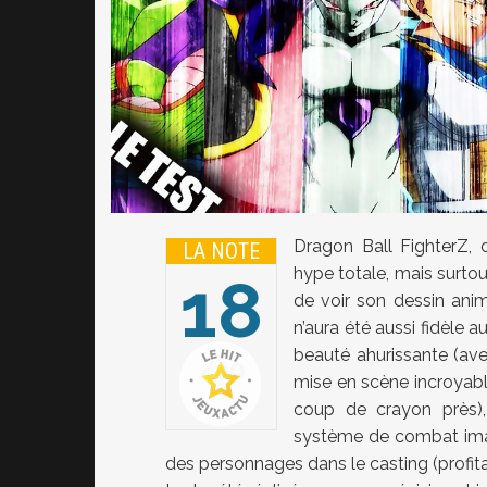
Dragon Ball FighterZ, 
LA NOTE
hype totale, mais surtou
18
de voir son dessin anim
n’aura été aussi fidèle a
beauté ahurissante (ave
20
mise en scène incroyabl
coup de crayon près)
système de combat imag
des personnages dans le casting (profita