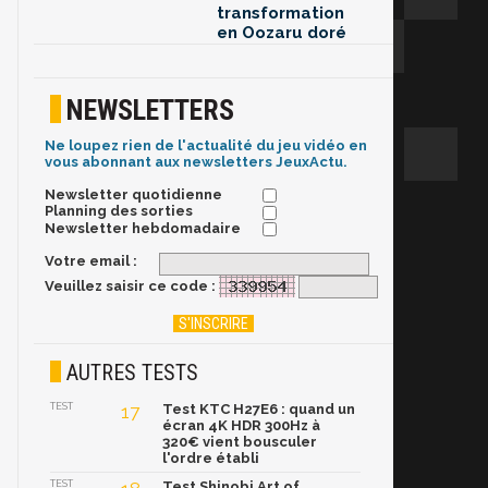
transformation
en Oozaru doré
NEWSLETTERS
Ne loupez rien de l'actualité du jeu vidéo en
vous abonnant aux newsletters JeuxActu.
Newsletter quotidienne
Planning des sorties
Newsletter hebdomadaire
Votre email :
Veuillez saisir ce code :
AUTRES TESTS
TEST
17
Test KTC H27E6 : quand un
écran 4K HDR 300Hz à
320€ vient bousculer
l'ordre établi
TEST
Test Shinobi Art of