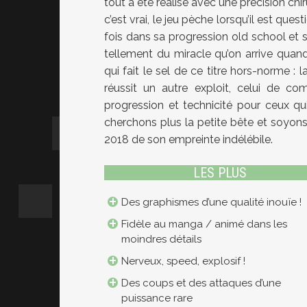
tout a été réalisé avec une précision chi
c’est vrai, le jeu pèche lorsqu’il est que
fois dans sa progression old school et s
tellement du miracle qu’on arrive quan
qui fait le sel de ce titre hors-norme : 
réussit un autre exploit, celui de co
progression et technicité pour ceux qui
cherchons plus la petite bête et soyons 
2018 de son empreinte indélébile.
LES PLUS
Des graphismes d’une qualité inouïe !
Fidèle au manga / animé dans les
moindres détails
Nerveux, speed, explosif !
Des coups et des attaques d’une
puissance rare