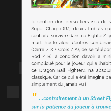
le soutien d’un perso-tiers issu de 
Super Charge (R2), deux attributs qu’il
souhaite survivre dans ce FighterZ q
mort. Reste alors d’autres combina
(Carré / X + Croix / A), de se télépo
Rod / B), à condition d’avoir a mi
compliqué pour le joueur qui a l’hab
ce Dragon Ball FighterZ n’a absol
classique. Car ce qui a été imaginé p
simplement du jamais vu !
...contrairement à un Street F
sur la patience du joueur à trouver