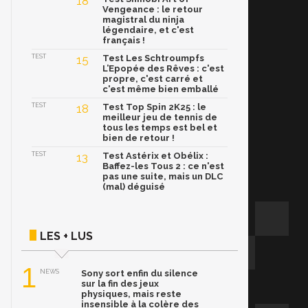
18
Vengeance : le retour
magistral du ninja
légendaire, et c'est
français !
TEST
15
Test Les Schtroumpfs
L’Epopée des Rêves : c'est
propre, c'est carré et
c'est même bien emballé
TEST
18
Test Top Spin 2K25 : le
meilleur jeu de tennis de
tous les temps est bel et
bien de retour !
TEST
13
Test Astérix et Obélix :
Baffez-les Tous 2 : ce n'est
pas une suite, mais un DLC
(mal) déguisé
LES + LUS
1
NEWS
Sony sort enfin du silence
sur la fin des jeux
physiques, mais reste
insensible à la colère des