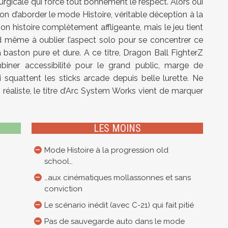
rurgicale qui force tout bonnement le respect. Alors oui
stion d’aborder le mode Histoire, véritable déception à la
on histoire complètement affligeante, mais le jeu tient
d même à oublier l’aspect solo pour se concentrer ce
la baston pure et dure. A ce titre, Dragon Ball FighterZ
mbiner accessibilité pour le grand public, marge de
 squattent les sticks arcade depuis belle lurette. Ne
réaliste, le titre d’Arc System Works vient de marquer
LES MOINS
Mode Histoire à la progression old
school…
…aux cinématiques mollassonnes et sans
conviction
Le scénario inédit (avec C-21) qui fait pitié
Pas de sauvegarde auto dans le mode