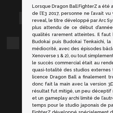
Lorsque Dragon Ball FighterZ a été an
de l’E3 2017, personne ne l’avait vu 
reveal, le titre développé par Arc S
plus attendu de ce début d’année 
qualités rarement atteintes. Il fau
Budokai puis Budokai Tenkaichi, l
médiocrité, avec des épisodes bâclé
Xenoverse 1 & 2), ou tout simplement
le succès commercial était au rend
quasi-totalité des studios externes
licence Dragon Ball a finalement t
donc fait la main avec la version 3
résultat fut mitigé, un peu décepti
et un gameplay archi limité de l’autr
temps pour le studio japonais de p
FighterZ développé spécialement da