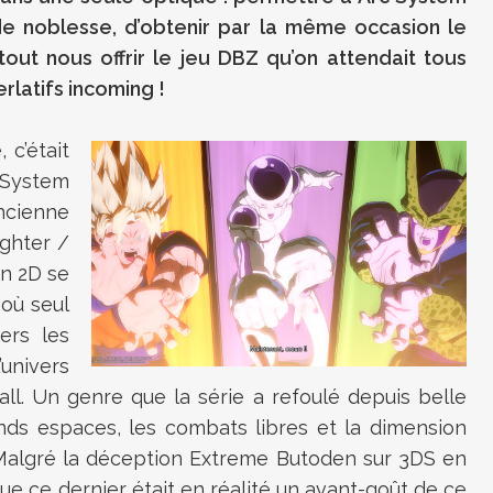
 de noblesse, d’obtenir par la même occasion le
tout nous offrir le jeu DBZ qu’on attendait tous
rlatifs incoming !
 c’était
 System
ncienne
ighter /
n 2D se
 où seul
vers les
univers
l. Un genre que la série a refoulé depuis belle
ands espaces, les combats libres et la dimension
. Malgré la déception Extreme Butoden sur 3DS en
ue ce dernier était en réalité un avant-goût de ce