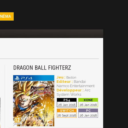
INÉMA
DRAGON BALL FIGHTERZ
4
Jeu :
Baston
Editeur :
Bandai
Namco Entertainment
Développeur :
Arc
System Works
26 Jan 2018
26 Jan 2018
28 Sept 2018
26 Jan 2018