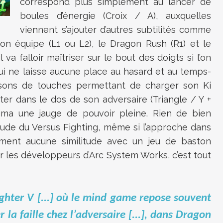
correspond plus simplement au lancer de
boules d’énergie (Croix / A), auxquelles
viennent s’ajouter d’autres subtilités comme
son équipe (L1 ou L2), le Dragon Rush (R1) et le
 va falloir maîtriser sur le bout des doigts si l’on
ui ne laisse aucune place au hasard et au temps-
isons de touches permettant de charger son Ki
rter dans le dos de son adversaire (Triangle / Y +
nima une jauge de pouvoir pleine. Rien de bien
itude du Versus Fighting, même si l’approche dans
ument aucune similitude avec un jeu de baston
ar les développeurs d’Arc System Works, c’est tout
ighter V [...] où le mind game repose souvent
 la faille chez l’adversaire [...], dans Dragon