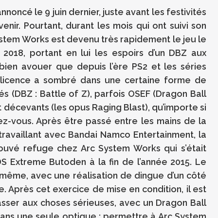
noncé le 9 juin dernier, juste avant les festivités
venir. Pourtant, durant les mois qui ont suivi son
ystem Works est devenu très rapidement le jeu le
2018, portant en lui les espoirs d’un DBZ aux
t bien avouer que depuis l’ère PS2 et les séries
a licence a sombré dans une certaine forme de
s (DBZ : Battle of Z), parfois OSEF (Dragon Ball
 décevants (les opus Raging Blast), qu’importe si
ez-vous. Après être passé entre les mains de la
 travaillant avec Bandai Namco Entertainment, la
rouvé refuge chez Arc System Works qui s’était
DS Extreme Butoden à la fin de l’année 2015. Le
f même, avec une réalisation de dingue d’un côté
e. Après cet exercice de mise en condition, il est
asser aux choses sérieuses, avec un Dragon Ball
ns une seule optique : permettre à Arc System