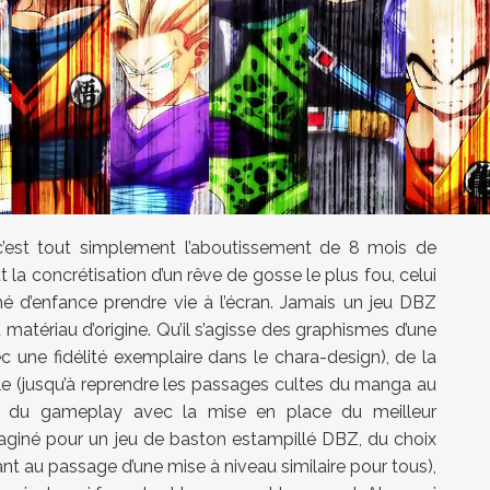
c’est tout simplement l’aboutissement de 8 mois de
t la concrétisation d’un rêve de gosse le plus fou, celui
é d’enfance prendre vie à l’écran. Jamais un jeu DBZ
u matériau d’origine. Qu’il s’agisse des graphismes d’une
c une fidélité exemplaire dans le chara-design), de la
e (jusqu’à reprendre les passages cultes du manga au
, du gameplay avec la mise en place du meilleur
iné pour un jeu de baston estampillé DBZ, du choix
nt au passage d’une mise à niveau similaire pour tous),