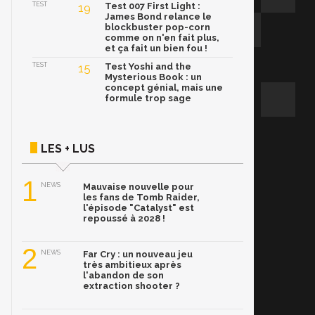
TEST
19
Test 007 First Light :
James Bond relance le
blockbuster pop-corn
comme on n'en fait plus,
et ça fait un bien fou !
TEST
15
Test Yoshi and the
Mysterious Book : un
concept génial, mais une
formule trop sage
LES + LUS
1
NEWS
Mauvaise nouvelle pour
les fans de Tomb Raider,
l'épisode "Catalyst" est
repoussé à 2028 !
2
NEWS
Far Cry : un nouveau jeu
très ambitieux après
l'abandon de son
extraction shooter ?