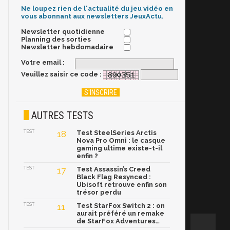
Ne loupez rien de l'actualité du jeu vidéo en
vous abonnant aux newsletters JeuxActu.
Newsletter quotidienne
Planning des sorties
Newsletter hebdomadaire
Votre email :
Veuillez saisir ce code :
AUTRES TESTS
TEST
18
Test SteelSeries Arctis
Nova Pro Omni : le casque
gaming ultime existe-t-il
enfin ?
TEST
17
Test Assassin’s Creed
Black Flag Resynced :
Ubisoft retrouve enfin son
trésor perdu
TEST
11
Test StarFox Switch 2 : on
aurait préféré un remake
de StarFox Adventures…