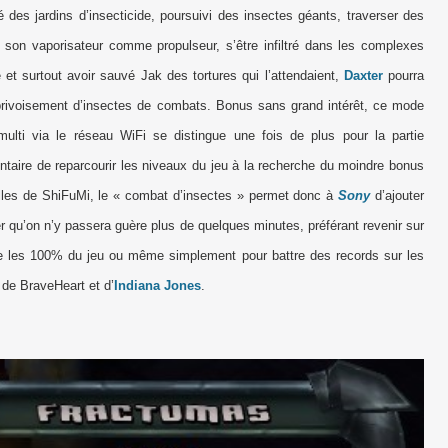
 des jardins d’insecticide, poursuivi des insectes géants, traverser des
nt son vaporisateur comme propulseur, s’être infiltré dans les complexes
e et surtout avoir sauvé Jak des tortures qui l’attendaient,
Daxter
pourra
privoisement d’insectes de combats. Bonus sans grand intérêt, ce mode
multi via le réseau WiFi se distingue une fois de plus pour la partie
entaire de reparcourir les niveaux du jeu à la recherche du moindre bonus
lles de ShiFuMi, le « combat d’insectes » permet donc à
Sony
d’ajouter
er qu’on n’y passera guère plus de quelques minutes, préférant revenir sur
re les 100% du jeu ou même simplement pour battre des records sur les
 de BraveHeart et d’
Indiana Jones
.