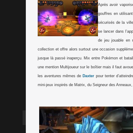
Après avoir vaporisé
gouffres en utilisa
sécurisés de la vill
se lancer dans l’ap
de jeu jouable en 
collection et offre alors surtout une occasion supplém
jusque là passé inaperçu. Mix entre Pokémon et batai
une mention Multijoueur sur le boîtier mais il faut avou
les aventures mêmes de
Daxter
pour tenter d’atteind
mini-jeux inspirés de Matrix, du Seigneur des Anneaux,