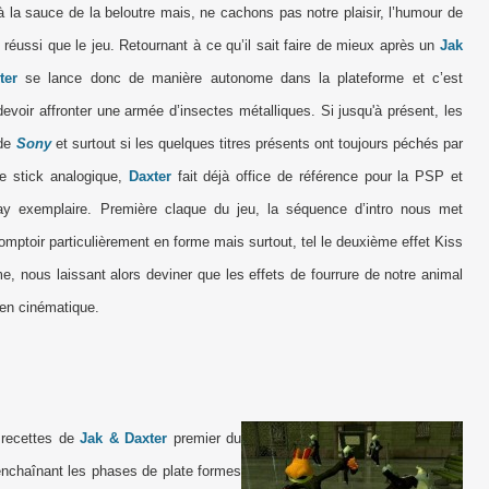
 la sauce de la beloutre mais, ne cachons pas notre plaisir, l’humour de
i réussi que le jeu. Retournant à ce qu’il sait faire de mieux après un
Jak
ter
se lance donc de manière autonome dans la plateforme et c’est
evoir affronter une armée d’insectes métalliques. Si jusqu'à présent, les
 de
Sony
et surtout si les quelques titres présents ont toujours péchés par
e stick analogique,
Daxter
fait déjà office de référence pour la PSP et
ay exemplaire. Première claque du jeu, la séquence d’intro nous met
comptoir particulièrement en forme mais surtout, tel le deuxième effet Kiss
e, nous laissant alors deviner que les effets de fourrure de notre animal
n en cinématique.
s recettes de
Jak & Daxter
premier du
enchaînant les phases de plate formes