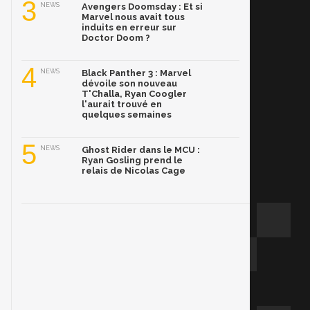
3
NEWS
Avengers Doomsday : Et si
Marvel nous avait tous
induits en erreur sur
Doctor Doom ?
4
NEWS
Black Panther 3 : Marvel
dévoile son nouveau
T'Challa, Ryan Coogler
l'aurait trouvé en
quelques semaines
5
NEWS
Ghost Rider dans le MCU :
Ryan Gosling prend le
relais de Nicolas Cage