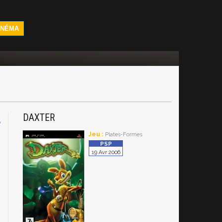
INÉMA
DAXTER
P
Jeu :
Plates-Formes
19 Avr 2006