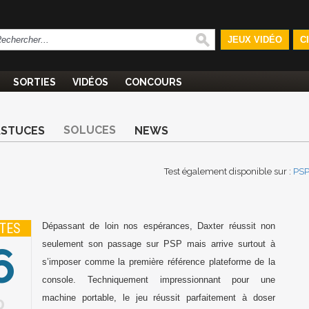
JEUX VIDÉO
C
SORTIES
VIDÉOS
CONCOURS
SOLUCES
ASTUCES
NEWS
Test également disponible sur :
PS
TES
Dépassant de loin nos espérances, Daxter réussit non
6
seulement son passage sur PSP mais arrive surtout à
s’imposer comme la première référence plateforme de la
console. Techniquement impressionnant pour une
machine portable, le jeu réussit parfaitement à doser
0