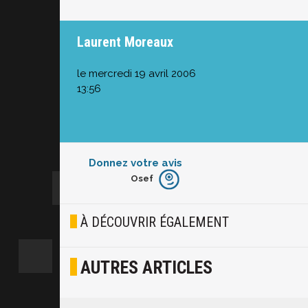
Laurent Moreaux
le mercredi 19 avril 2006
13:56
Donnez votre avis
Osef
Furieux
Blasé
À DÉCOUVRIR ÉGALEMENT
Osef
AUTRES ARTICLES
Joyeux
Excité