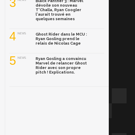
3
NEWS
Black Panther 3 : Marvel
dévoile son nouveau
T'Challa, Ryan Coogler
l'aurait trouvé en
quelques semaines
4
NEWS
Ghost Rider dans le MCU :
Ryan Gosling prend le
relais de Nicolas Cage
5
NEWS
Ryan Gosling a convaincu
Marvel de relancer Ghost
Rider avec son propre
pitch ! Explications.