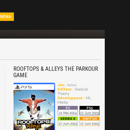
INÉMA
ROOFTOPS & ALLEYS THE PARKOUR
GAME
Jeu :
Action
Editeur :
Radical
Theory
Développeur :
ML
Media
21 Mai 2024
17 Juin 2025
17 Juin 2025
17 Juin 2025