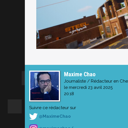
Maxime Chao
Journaliste / Rédacteur en Che
le mercredi 23 avril 2025
20:18
Suivre ce rédacteur sur
@MaximeChao