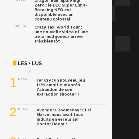
Dragon Ball: Sparking!
Zero : le DLC Super Limit-
Breaking NEO est
disponible avec un
contenu colossal
TRAILER
Crazy Taxi World Tour :
une nouvelle vidéo et une
bêta multijoueur arrive
très bientôt
LES + LUS
1
NEWS
Far Cry : un nouveau jeu
très ambitieux après
l'abandon de son
extraction shooter ?
2
NEWS
Avengers Doomsday : Et si
Marvel nous avait tous
induits en erreur sur
Doctor Doom ?