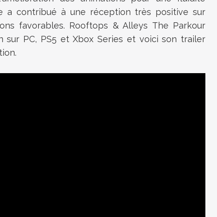
e a contribué à une réception très positive sur
ions favorables. Rooftops & Alleys The Parkour
 sur PC, PS5 et Xbox Series et voici son trailer
ion.