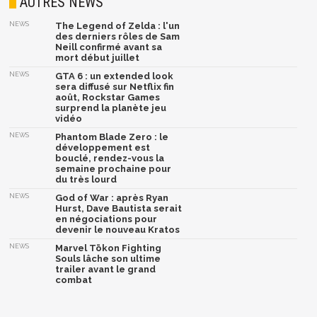
AUTRES NEWS
NEWS
The Legend of Zelda : l'un
des derniers rôles de Sam
Neill confirmé avant sa
mort début juillet
NEWS
GTA 6 : un extended look
sera diffusé sur Netflix fin
août, Rockstar Games
surprend la planète jeu
vidéo
NEWS
Phantom Blade Zero : le
développement est
bouclé, rendez-vous la
semaine prochaine pour
du très lourd
NEWS
God of War : après Ryan
Hurst, Dave Bautista serait
en négociations pour
devenir le nouveau Kratos
NEWS
Marvel Tōkon Fighting
Souls lâche son ultime
trailer avant le grand
combat