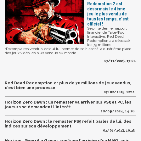
Redemption 2 est
désormais le 4ème
jeu le plus vendu de
tous les temps, c'est
officiel !
Selon le dernier rapport
financier de Take-Two
Interactive, Red Dead
Redemption 2 a dépassé
les 79 millions
d’exemplaires vendus, ce qui lui permet de se hisser à la quatrième place
des jeux vidéo les plus vendus au monde.
07/11/2025, 17:04
Red Dead Redemption 2 : plus de 70 millions de jeux vendus,
c'est bien une prouesse
07/02/2025, 12:11
Horizon Zero Dawn : un remaster va arriver sur PS5 et PC, les
joueurs se demandent l'intérêt
18/09/2024, 14:26
Horizon Zero Dawn : le remaster PS5 refait parler de lui, des
indices sur son développement
02/01/2023, 10:23
Horizon : Guerrilla Games confirme l'arrivée d'un MMO, voici