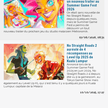
un nouveau trailer au
Summer Game Fest
2026
On était sans nouvelle de
No Straight Roads 2
depuis quelques mois,
mais le Summer Game
Fest a permis de
découvrir un tout
nouveau trailer du prochain jeu du studio malaisien Metronomik.
07/06/2026, 08:31
No Straight Roads 2
auréolé de 4
récompenses au
Level Up 2025 de
Kuala Lumpur
Annoncé lors de la
Summer Game Fest
2025 en juin 2025, No
Straight Roads 2 a depuis
été vu à la gamescom, au
Tokyo Game Show mais
également au Level Up KL qui s'est tenu il y a quelques jours à Kuala
Lumpur, capitale de la Malaisi
10/10/2025, 17:27