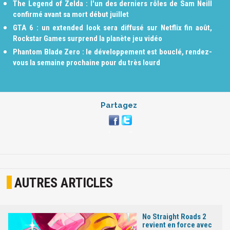
The Legend of Zelda : l'un des derniers rôles de Sam Neill
confirmé avant sa mort début juillet
GTA 6 : un extended look sera diffusé sur Netflix fin août,
Rockstar Games surprend la planète jeu vidéo
Phantom Blade Zero : le développement est bouclé, rendez-
vous la semaine prochaine pour du très lourd
Partagez
AUTRES ARTICLES
No Straight Roads 2
revient en force avec