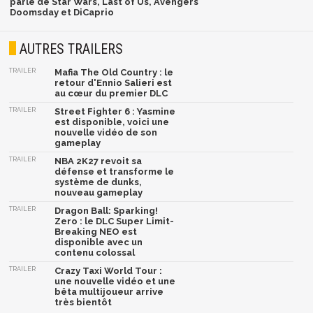
parlé de Star Wars, Last of Us, Avengers
Doomsday et DiCaprio
AUTRES TRAILERS
TRAILER
Mafia The Old Country : le
retour d'Ennio Salieri est
au cœur du premier DLC
TRAILER
Street Fighter 6 : Yasmine
est disponible, voici une
nouvelle vidéo de son
gameplay
TRAILER
NBA 2K27 revoit sa
défense et transforme le
système de dunks,
nouveau gameplay
TRAILER
Dragon Ball: Sparking!
Zero : le DLC Super Limit-
Breaking NEO est
disponible avec un
contenu colossal
TRAILER
Crazy Taxi World Tour :
une nouvelle vidéo et une
bêta multijoueur arrive
très bientôt