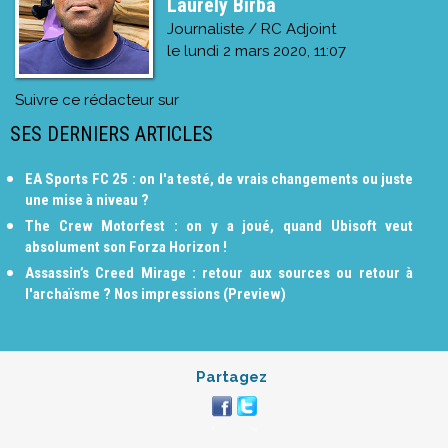
Laurely Birba
Journaliste / RC Adjoint
le
lundi 2 mars 2020, 11:07
Suivre ce rédacteur sur
SES DERNIERS ARTICLES
EA Sports FC 25 : on l'a testé, de vrais changements ou juste
une mise à niveau ?
The Crew Motorfest : on y a joué, quand Ubisoft veut
absolument son Forza Horizon !
Assassin’s Creed Mirage : retour aux sources ou retour à
l'archaïsme ? Nos impressions (Preview)
Partagez