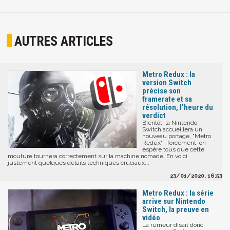
AUTRES ARTICLES
Metro Redux : la
version Switch
précise son
framerate et sa
résolution, l'heure du
verdict
Bientôt, la Nintendo
Switch accueillera un
nouveau portage, "Metro
Redux" : forcément, on
espère tous que cette
mouture tournera correctement sur la machine nomade. En voici
justement quelques détails techniques cruciaux...
23/01/2020, 16:53
Metro Redux : la série
arrive sur Nintendo
Switch, la preuve en
vidéo
La rumeur disait donc