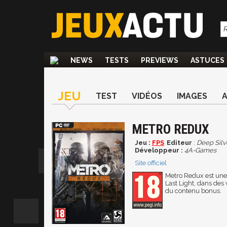
NEWS
TESTS
PREVIEWS
ASTUCES
JEU
TEST
VIDÉOS
IMAGES
METRO REDUX
Jeu :
FPS
Editeur
:
Deep Silv
Développeur :
4A-Games
Site officiel
Metro Redux est une
Last Light, dans des 
du contenu bonus.