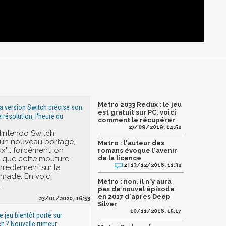
Metro 2033 Redux : le jeu
la version Switch précise son
est gratuit sur PC, voici
 résolution, l'heure du
comment le récupérer
27/09/2019, 14:52
 Nintendo Switch
 un nouveau portage,
Metro : l'auteur des
x" : forcément, on
romans évoque l'avenir
 que cette mouture
de la licence
13/12/2016, 11:32
2 |
rrectement sur la
made. En voici
Metro : non, il n'y aura
.
pas de nouvel épisode
en 2017 d'après Deep
23/01/2020, 16:53
Silver
10/11/2016, 15:17
e jeu bientôt porté sur
h ? Nouvelle rumeur