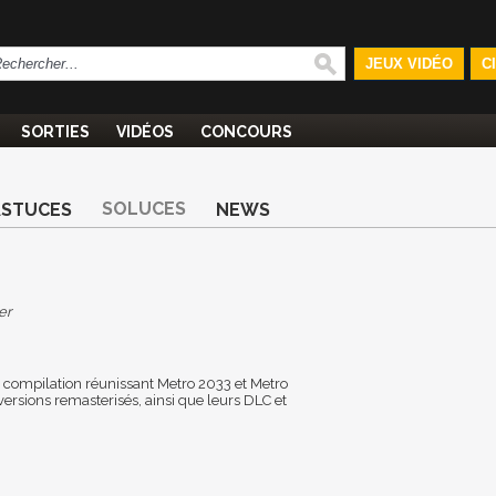
JEUX VIDÉO
C
SORTIES
VIDÉOS
CONCOURS
SOLUCES
ASTUCES
NEWS
er
 compilation réunissant Metro 2033 et Metro
versions remasterisés, ainsi que leurs DLC et