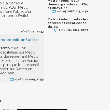
Metro Redux : deux
oit la dernière
démos gratuites sur PS4
on du PEGI, Metro
et Xbox One
t faire l'objet d'un
03/06/2015, 11:51
106 |
 Nintendo Switch.
Metro Redux : toutes les
astuces et cheat codes
du jeu
14/10/2014, 18:39
2 |
02/01/2020, 10:33
vers une sortie sur Switch en
 semble vouloir
capitaliser sur Metro
undle reprenant Metro
t Metro 2033 en version
, puisque le titre serait
ortir sur Switch en
rochain.
08/10/2019, 11:59
1 |
S