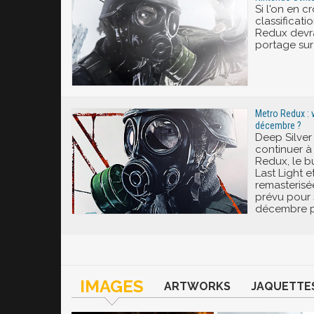
Si l'on en cr
classificati
Redux devrai
portage sur
Metro Redux : 
décembre ?
Deep Silver
continuer à 
Redux, le b
Last Light e
remasterisée
prévu pour s
décembre p
IMAGES
ARTWORKS
JAQUETTE