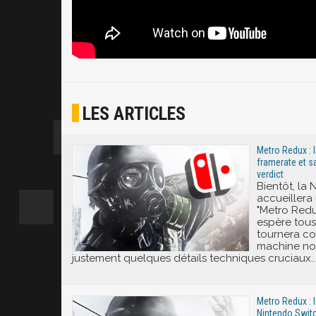
LES ARTICLES
Metro Redux : 
framerate et sa
verdict
Bientôt, la
accueillera
"Metro Redu
espère tous
tournera co
machine no
justement quelques détails techniques cruciaux..
Metro Redux : l
Nintendo Switc