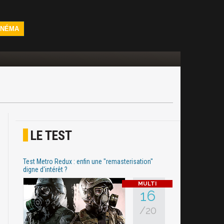
INÉMA
LE TEST
Test Metro Redux : enfin une "remasterisation"
digne d'intérêt ?
16
/20