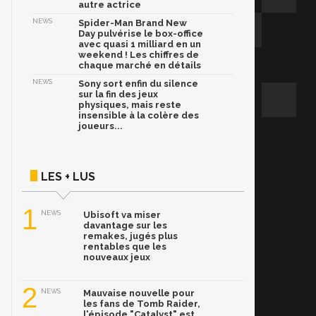
autre actrice
NEWS
Spider-Man Brand New
Day pulvérise le box-office
avec quasi 1 milliard en un
weekend ! Les chiffres de
chaque marché en détails
NEWS
Sony sort enfin du silence
sur la fin des jeux
physiques, mais reste
insensible à la colère des
joueurs...
LES + LUS
1
NEWS
Ubisoft va miser
davantage sur les
remakes, jugés plus
rentables que les
nouveaux jeux
2
NEWS
Mauvaise nouvelle pour
les fans de Tomb Raider,
l'épisode "Catalyst" est