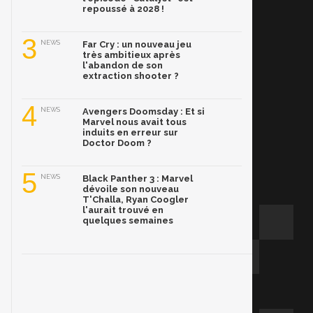
repoussé à 2028 !
3
NEWS
Far Cry : un nouveau jeu
très ambitieux après
l'abandon de son
extraction shooter ?
4
NEWS
Avengers Doomsday : Et si
Marvel nous avait tous
induits en erreur sur
Doctor Doom ?
5
NEWS
Black Panther 3 : Marvel
dévoile son nouveau
T'Challa, Ryan Coogler
l'aurait trouvé en
quelques semaines