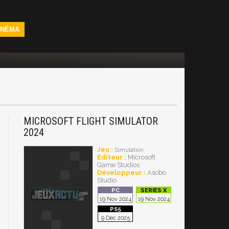
INÉMA
MICROSOFT FLIGHT SIMULATOR
2024
Jeu :
Simulation
Editeur :
Microsoft
Game Studios
Développeur :
Asobo
Studio
19 Nov 2024
19 Nov 2024
9 Déc 2025