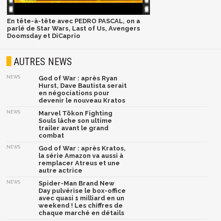
En tête-à-tête avec PEDRO PASCAL, on a
parlé de Star Wars, Last of Us, Avengers
Doomsday et DiCaprio
AUTRES NEWS
NEWS
God of War : après Ryan
Hurst, Dave Bautista serait
en négociations pour
devenir le nouveau Kratos
NEWS
Marvel Tōkon Fighting
Souls lâche son ultime
trailer avant le grand
combat
NEWS
God of War : après Kratos,
la série Amazon va aussi à
remplacer Atreus et une
autre actrice
NEWS
Spider-Man Brand New
Day pulvérise le box-office
avec quasi 1 milliard en un
weekend ! Les chiffres de
chaque marché en détails