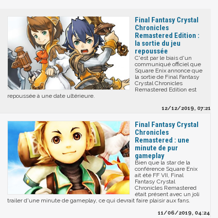
Final Fantasy Crystal
Chronicles
Remastered Edition :
la sortie du jeu
repoussée
C'est par le biais d'un
communiqué officiel que
Square Enix annonce que
la sortie de Final Fantasy
Crystal Chronicles
Remastered Edition est
repoussée à une date ultérieure.
12/12/2019, 07:21
Final Fantasy Crystal
Chronicles
Remastered : une
minute de pur
gameplay
Bien que la star de la
conférence Square Enix
ait été FF VII, Final
Fantasy Crystal
Chronicles Remastered
était présent avec un joli
trailer d'une minute de gameplay, ce qui devrait faire plaisir aux fans.
11/06/2019, 04:24