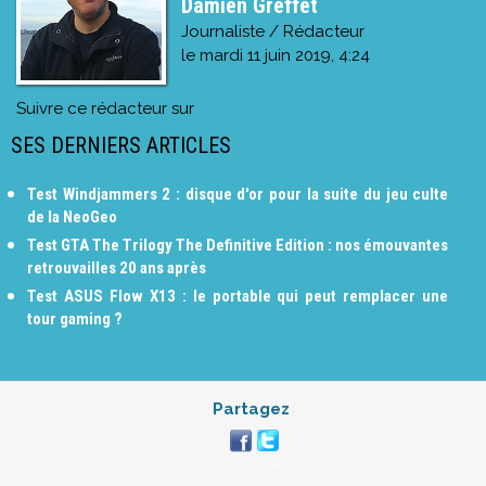
Damien Greffet
Journaliste / Rédacteur
le
mardi 11 juin 2019, 4:24
Suivre ce rédacteur sur
SES DERNIERS ARTICLES
Test Windjammers 2 : disque d'or pour la suite du jeu culte
de la NeoGeo
Test GTA The Trilogy The Definitive Edition : nos émouvantes
retrouvailles 20 ans après
Test ASUS Flow X13 : le portable qui peut remplacer une
tour gaming ?
Partagez