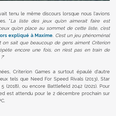
ait tenu le même discours lorsque nous l'avions
es. "
L
a liste des jeux qu’on aimerait faire est
eux qu’on place au sommet de cette liste, c’est
alors expliqué à Maxime
.
C’est un jeu phénoménal
 Et on sait que beaucoup de gens aiment Criterion
répète encore une fois, on n’est pas en train de
 ?
"
ées, Criterion Games a surtout épaulé d'autre
eux tels que Need For Speed Rivals (2013), Star
d 5 (2018), ou encore Battlefield 2042 (2021). Pour
 est attendu pour le 2 décembre prochain sur
PC.