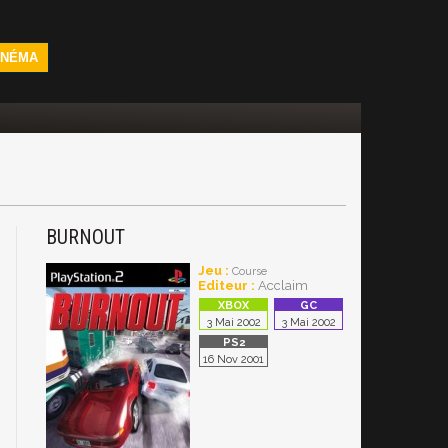
INÉMA
BURNOUT
Jeu :
Course
Editeur :
Acclaim
3 Mai 2002
3 Mai 2002
16 Nov 2001