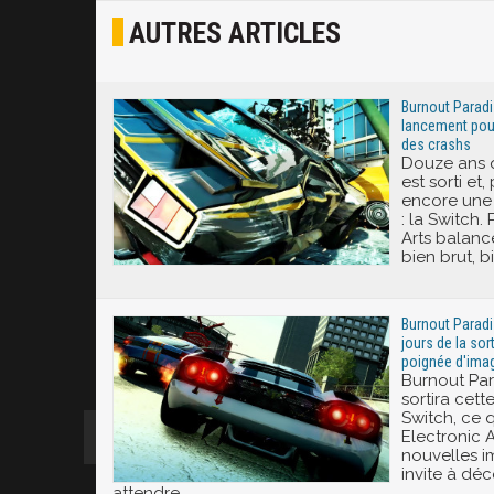
AUTRES ARTICLES
Joyeux
Excité
Burnout Paradi
lancement pour
des crashs
Douze ans 
est sorti et, 
encore une 
: la Switch.
Arts balance
bien brut, b
Burnout Paradi
jours de la sor
poignée d'ima
Burnout Pa
sortira cet
Switch, ce 
Electronic 
nouvelles i
invite à déc
attendre.