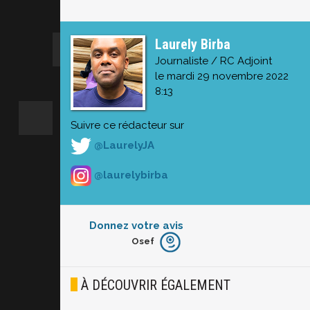
Laurely Birba
Journaliste / RC Adjoint
le mardi 29 novembre 2022
8:13
Suivre ce rédacteur sur
@LaurelyJA
@laurelybirba
Donnez votre avis
Osef
Furieux
Blasé
À DÉCOUVRIR ÉGALEMENT
Osef