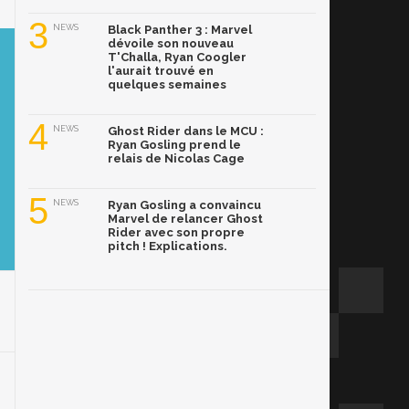
3
NEWS
Black Panther 3 : Marvel
dévoile son nouveau
T'Challa, Ryan Coogler
l'aurait trouvé en
quelques semaines
4
NEWS
Ghost Rider dans le MCU :
Ryan Gosling prend le
relais de Nicolas Cage
5
NEWS
Ryan Gosling a convaincu
Marvel de relancer Ghost
Rider avec son propre
pitch ! Explications.