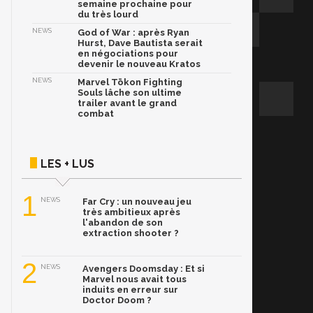
semaine prochaine pour
du très lourd
NEWS
God of War : après Ryan
Hurst, Dave Bautista serait
en négociations pour
devenir le nouveau Kratos
NEWS
Marvel Tōkon Fighting
Souls lâche son ultime
trailer avant le grand
combat
LES + LUS
1
NEWS
Far Cry : un nouveau jeu
très ambitieux après
l'abandon de son
extraction shooter ?
2
NEWS
Avengers Doomsday : Et si
Marvel nous avait tous
induits en erreur sur
Doctor Doom ?