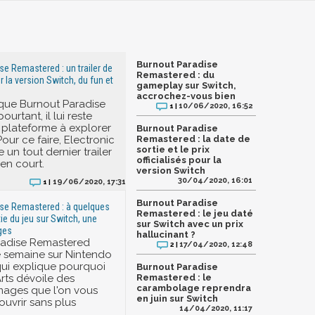
Burnout Paradise
se Remastered : un trailer de
Remastered : du
 la version Switch, du fun et
gameplay sur Switch,
accrochez-vous bien
que Burnout Paradise
10/06/2020, 16:52
1 |
pourtant, il lui reste
plateforme à explorer
Burnout Paradise
 Pour ce faire, Electronic
Remastered : la date de
sortie et le prix
 un tout dernier trailer
officialisés pour la
ien court.
version Switch
30/04/2020, 16:01
19/06/2020, 17:31
1 |
Burnout Paradise
se Remastered : à quelques
Remastered : le jeu daté
tie du jeu sur Switch, une
sur Switch avec un prix
ges
hallucinant ?
radise Remastered
17/04/2020, 12:48
2 |
te semaine sur Nintendo
qui explique pourquoi
Burnout Paradise
Arts dévoile des
Remastered : le
carambolage reprendra
mages que l'on vous
en juin sur Switch
ouvrir sans plus
14/04/2020, 11:17