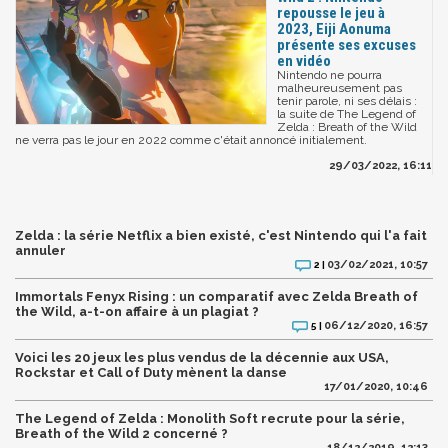
repousse le jeu à
2023, Eiji Aonuma
présente ses excuses
en vidéo
Nintendo ne pourra
malheureusement pas
tenir parole, ni ses délais :
la suite de The Legend of
Zelda : Breath of the Wild
ne verra pas le jour en 2022 comme c'était annoncé initialement.
29/03/2022, 16:11
Zelda : la série Netflix a bien existé, c'est Nintendo qui l'a fait
annuler
03/02/2021, 10:57
2 |
Immortals Fenyx Rising : un comparatif avec Zelda Breath of
the Wild, a-t-on affaire à un plagiat ?
06/12/2020, 16:57
5 |
Voici les 20 jeux les plus vendus de la décennie aux USA,
Rockstar et Call of Duty mènent la danse
17/01/2020, 10:46
The Legend of Zelda : Monolith Soft recrute pour la série,
Breath of the Wild 2 concerné ?
18/12/2019, 12:13