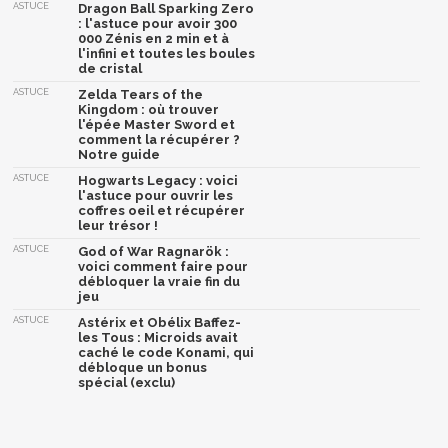
ASTUCE
Dragon Ball Sparking Zero
: l'astuce pour avoir 300
000 Zénis en 2 min et à
l'infini et toutes les boules
de cristal
ASTUCE
Zelda Tears of the
Kingdom : où trouver
l'épée Master Sword et
comment la récupérer ?
Notre guide
ASTUCE
Hogwarts Legacy : voici
l'astuce pour ouvrir les
coffres oeil et récupérer
leur trésor !
ASTUCE
God of War Ragnarök :
voici comment faire pour
débloquer la vraie fin du
jeu
ASTUCE
Astérix et Obélix Baffez-
les Tous : Microids avait
caché le code Konami, qui
débloque un bonus
spécial (exclu)