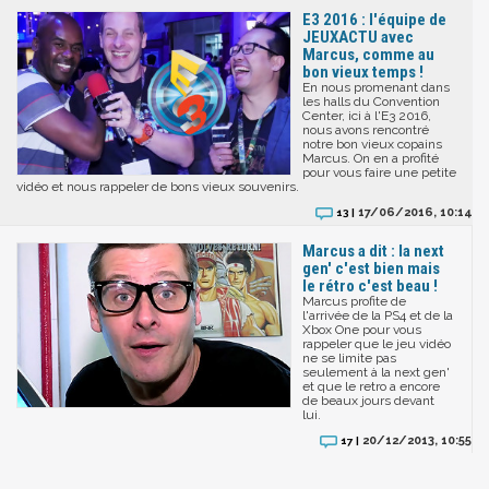
E3 2016 : l'équipe de
JEUXACTU avec
Marcus, comme au
bon vieux temps !
En nous promenant dans
les halls du Convention
Center, ici à l'E3 2016,
nous avons rencontré
notre bon vieux copains
Marcus. On en a profité
pour vous faire une petite
vidéo et nous rappeler de bons vieux souvenirs.
17/06/2016, 10:14
13 |
Marcus a dit : la next
gen' c'est bien mais
le rétro c'est beau !
Marcus profite de
l'arrivée de la PS4 et de la
Xbox One pour vous
rappeler que le jeu vidéo
ne se limite pas
seulement à la next gen'
et que le retro a encore
de beaux jours devant
lui.
20/12/2013, 10:55
17 |