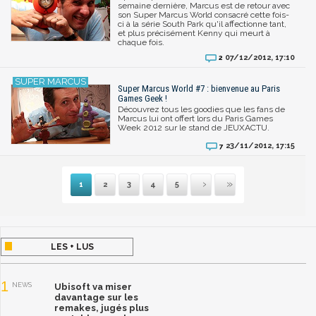
semaine dernière, Marcus est de retour avec
son Super Marcus World consacré cette fois-
ci à la série South Park qu'il affectionne tant,
et plus précisément Kenny qui meurt à
chaque fois.
07/12/2012, 17:10
2
Super Marcus World #7 : bienvenue au Paris
Games Geek !
Découvrez tous les goodies que les fans de
Marcus lui ont offert lors du Paris Games
Week 2012 sur le stand de JEUXACTU.
23/11/2012, 17:15
7
1
2
3
4
5
Suivante
Dernière
LES + LUS
1
NEWS
Ubisoft va miser
davantage sur les
remakes, jugés plus