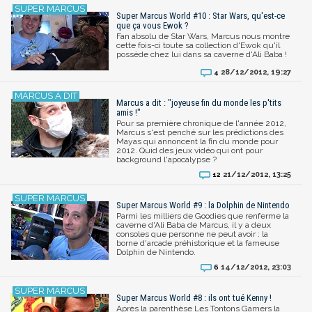
Super Marcus World #10 : Star Wars, qu'est-ce
que ça vous Ewok ?
Fan absolu de Star Wars, Marcus nous montre
cette fois-ci toute sa collection d'Ewok qu'il
possède chez lui dans sa caverne d'Ali Baba !
28/12/2012, 19:27
4
Marcus a dit : "joyeuse fin du monde les p'tits
amis !"
Pour sa première chronique de l'année 2012,
Marcus s'est penché sur les prédictions des
Mayas qui annoncent la fin du monde pour
2012. Quid des jeux vidéo qui ont pour
background l'apocalypse ?
21/12/2012, 13:25
12
Super Marcus World #9 : la Dolphin de Nintendo
Parmi les milliers de Goodies que renferme la
caverne d'Ali Baba de Marcus, il y a deux
consoles que personne ne peut avoir : la
borne d'arcade préhistorique et la fameuse
Dolphin de Nintendo.
14/12/2012, 23:03
6
Super Marcus World #8 : ils ont tué Kenny !
Après la parenthèse Les Tontons Gamers la