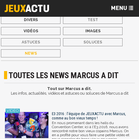
DIVERS
TEST
VIDÉOS
IMAGES
ASTUCES
SOLUCES
NEWS
TOUTES LES NEWS MARCUS A DIT
Tout sur Marcus a dit.
Les infos, actualités, vidéos et astuces ou soluces de Marcus a dit
E3 2016 : l'équipe de JEUXACTU avec Marcus,
comme au bon vieux temps !
En nous promenant dans les halls du
Convention Center, ici à l'E3 2016, nous avons
rencontré notre bon vieux copains Marcus. On
en a profité pour vous faire une petite vidéo et
nous rappeler de bons vieux souvenirs.