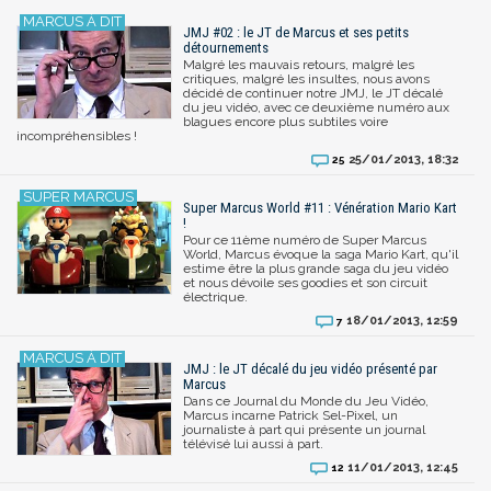
JMJ #02 : le JT de Marcus et ses petits
détournements
Malgré les mauvais retours, malgré les
critiques, malgré les insultes, nous avons
décidé de continuer notre JMJ, le JT décalé
du jeu vidéo, avec ce deuxième numéro aux
blagues encore plus subtiles voire
incompréhensibles !
25/01/2013, 18:32
25
Super Marcus World #11 : Vénération Mario Kart
!
Pour ce 11ème numéro de Super Marcus
World, Marcus évoque la saga Mario Kart, qu'il
estime être la plus grande saga du jeu vidéo
et nous dévoile ses goodies et son circuit
électrique.
18/01/2013, 12:59
7
JMJ : le JT décalé du jeu vidéo présenté par
Marcus
Dans ce Journal du Monde du Jeu Vidéo,
Marcus incarne Patrick Sel-Pixel, un
journaliste à part qui présente un journal
télévisé lui aussi à part.
11/01/2013, 12:45
12