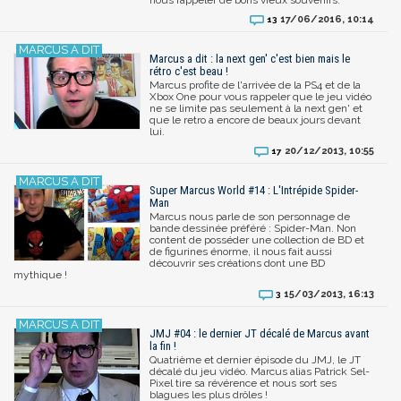
17/06/2016, 10:14
13
Marcus a dit : la next gen' c'est bien mais le
rétro c'est beau !
Marcus profite de l'arrivée de la PS4 et de la
Xbox One pour vous rappeler que le jeu vidéo
ne se limite pas seulement à la next gen' et
que le retro a encore de beaux jours devant
lui.
20/12/2013, 10:55
17
Super Marcus World #14 : L'Intrépide Spider-
Man
Marcus nous parle de son personnage de
bande dessinée préféré : Spider-Man. Non
content de posséder une collection de BD et
de figurines énorme, il nous fait aussi
découvrir ses créations dont une BD
mythique !
15/03/2013, 16:13
3
JMJ #04 : le dernier JT décalé de Marcus avant
la fin !
Quatrième et dernier épisode du JMJ, le JT
décalé du jeu vidéo. Marcus alias Patrick Sel-
Pixel tire sa révérence et nous sort ses
blagues les plus drôles !