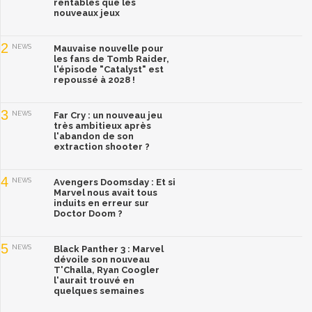
rentables que les
nouveaux jeux
2
NEWS
Mauvaise nouvelle pour
les fans de Tomb Raider,
l'épisode "Catalyst" est
repoussé à 2028 !
3
NEWS
Far Cry : un nouveau jeu
très ambitieux après
l'abandon de son
extraction shooter ?
4
NEWS
Avengers Doomsday : Et si
Marvel nous avait tous
induits en erreur sur
Doctor Doom ?
5
NEWS
Black Panther 3 : Marvel
dévoile son nouveau
T'Challa, Ryan Coogler
l'aurait trouvé en
quelques semaines