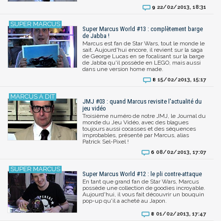
22/02/2013, 18:31
9
Super Marcus World #13 : complètement barge
de Jabba !
Marcus est fan de Star Wars, tout le monde le
sait. Aujourd'hui encore, il revient sur la saga
de George Lucas en se focalisant sur la barge
de Jabba qu'il possède en LEGO, mais aussi
dans une version home made.
15/02/2013, 15:17
8
JMJ #03 : quand Marcus revisite l'actualité du
jeu vidéo
Troisième numéro de notre JMJ, le Journal du
monde du Jeu Vidéo, avec des blagues
toujours aussi cocasses et des séquences
improbables, présenté par Marcus, alias
Patrick Sel-Pixel !
08/02/2013, 17:07
6
Super Marcus World #12 : le pli contre-attaque
En tant que grand fan de Star Wars, Marcus
possède une collection de goodies incroyable.
Aujourd'hui, il vous fait découvrir un bouquin
pop-up qu'il a acheté au Japon.
01/02/2013, 17:47
8