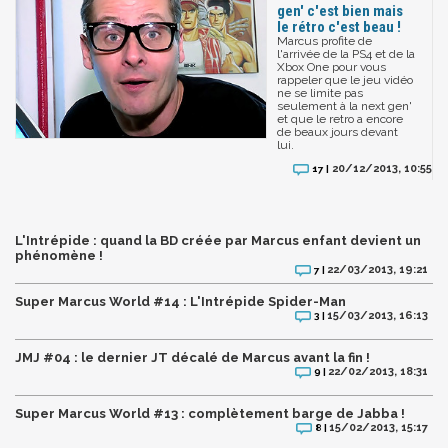
gen' c'est bien mais
le rétro c'est beau !
Marcus profite de
l'arrivée de la PS4 et de la
Xbox One pour vous
rappeler que le jeu vidéo
ne se limite pas
seulement à la next gen'
et que le retro a encore
de beaux jours devant
lui.
20/12/2013, 10:55
17 |
L'Intrépide : quand la BD créée par Marcus enfant devient un
phénomène !
22/03/2013, 19:21
7 |
Super Marcus World #14 : L'Intrépide Spider-Man
15/03/2013, 16:13
3 |
JMJ #04 : le dernier JT décalé de Marcus avant la fin !
22/02/2013, 18:31
9 |
Super Marcus World #13 : complètement barge de Jabba !
15/02/2013, 15:17
8 |