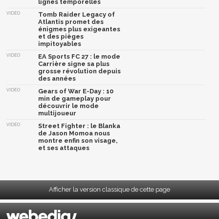
lignes temporelles
VIDÉO
Tomb Raider Legacy of
Atlantis promet des
énigmes plus exigeantes
et des pièges
impitoyables
VIDÉO
EA Sports FC 27 : le mode
Carrière signe sa plus
grosse révolution depuis
des années
VIDÉO
Gears of War E-Day : 10
min de gameplay pour
découvrir le mode
multijoueur
VIDÉO
Street Fighter : le Blanka
de Jason Momoa nous
montre enfin son visage,
et ses attaques
Afficher la version classique de cette page