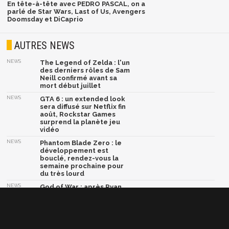
En tête-à-tête avec PEDRO PASCAL, on a
parlé de Star Wars, Last of Us, Avengers
Doomsday et DiCaprio
AUTRES NEWS
NEWS
The Legend of Zelda : l'un
des derniers rôles de Sam
Neill confirmé avant sa
mort début juillet
NEWS
GTA 6 : un extended look
sera diffusé sur Netflix fin
août, Rockstar Games
surprend la planète jeu
vidéo
NEWS
Phantom Blade Zero : le
développement est
bouclé, rendez-vous la
semaine prochaine pour
du très lourd
NEWS
God of War : après Ryan
Hurst, Dave Bautista serait
en négociations pour
devenir le nouveau Kratos
NEWS
Marvel Tōkon Fighting