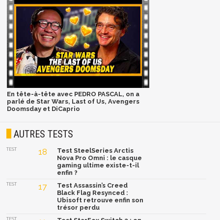
En tête-à-tête avec PEDRO PASCAL, on a
parlé de Star Wars, Last of Us, Avengers
Doomsday et DiCaprio
AUTRES TESTS
TEST
18
Test SteelSeries Arctis
Nova Pro Omni : le casque
gaming ultime existe-t-il
enfin ?
TEST
17
Test Assassin’s Creed
Black Flag Resynced :
Ubisoft retrouve enfin son
trésor perdu
TEST