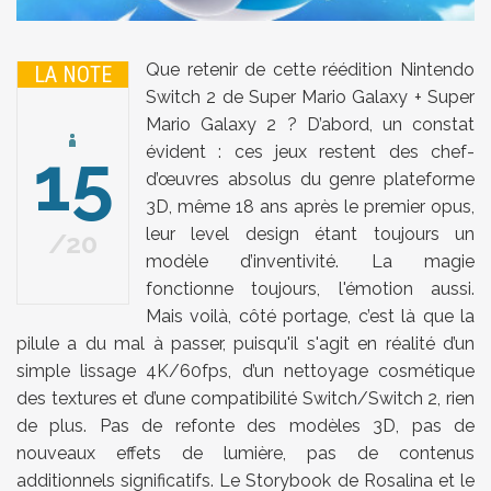
Que retenir de cette réédition Nintendo
LA NOTE
Switch 2 de Super Mario Galaxy + Super
Mario Galaxy 2 ? D’abord, un constat
15
évident : ces jeux restent des chef-
d’œuvres absolus du genre plateforme
3D, même 18 ans après le premier opus,
leur level design étant toujours un
20
modèle d’inventivité. La magie
fonctionne toujours, l'émotion aussi.
Mais voilà, côté portage, c’est là que la
pilule a du mal à passer, puisqu'il s'agit en réalité d’un
simple lissage 4K/60fps, d’un nettoyage cosmétique
des textures et d’une compatibilité Switch/Switch 2, rien
de plus. Pas de refonte des modèles 3D, pas de
nouveaux effets de lumière, pas de contenus
additionnels significatifs. Le Storybook de Rosalina et le