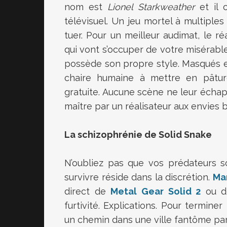
nom est
Lionel Starkweather
et il 
télévisuel. Un jeu mortel à multiples
tuer. Pour un meilleur audimat, le r
qui vont s’occuper de votre misérab
possède son propre style. Masqués et
chaire humaine à mettre en pâture
gratuite. Aucune scène ne leur échapp
maître par un réalisateur aux envies b
La schizophrénie de Solid Snake
N’oubliez pas que vos prédateurs 
survivre réside dans la discrétion.
Ma
direct de
Metal Gear Solid 2
ou 
furtivité. Explications. Pour terminer
un chemin dans une ville fantôme pars