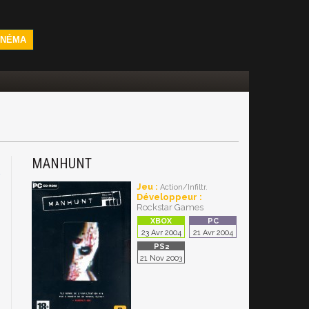
INÉMA
MANHUNT
2
Jeu :
Action/Infiltr.
Développeur :
Rockstar Games
23 Avr 2004
21 Avr 2004
21 Nov 2003