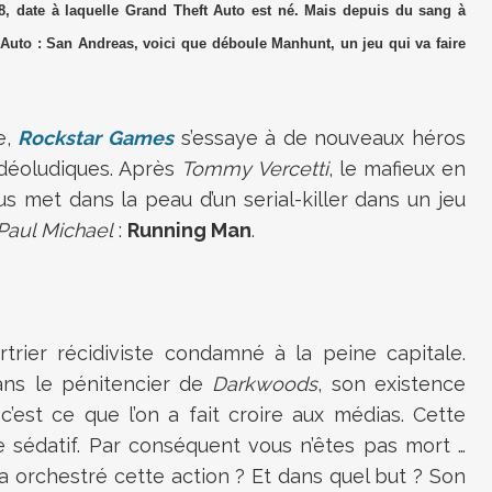
998, date à laquelle Grand Theft Auto est né. Mais depuis du sang à
 Auto : San Andreas
, voici que déboule
Manhunt
, un jeu qui va faire
e,
Rockstar Games
s’essaye à de nouveaux héros
déoludiques. Après
Tommy Vercetti
, le mafieux en
s met dans la peau d’un serial-killer dans un jeu
Paul Michael
:
Running Man
.
rtrier récidiviste condamné à la peine capitale.
ans le pénitencier de
Darkwoods
, son existence
, c’est ce que l’on a fait croire aux médias. Cette
le sédatif. Par conséquent vous n’êtes pas mort …
a orchestré cette action ? Et dans quel but ? Son