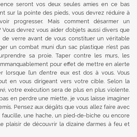
émence seront vos deux seules amies en ce bas
t sur la pointe des pieds, vous devrez réduire à
voir progresser. Mais comment désarmer un
? Vous devrez vous aider d’objets aussi divers que
 de verre avant de vous constituer un véritable
ger un combat muni d’un sac plastique n’est pas
 surprendre sa proie. Taper contre les murs, les
 immanquablement pour effet de mettre en alerte
r lorsque l’un d’entre eux est dos à vous. Vous
t en vous dirigeant vers votre cible. Selon la
ré
, votre exécution sera de plus en plus violente.
pas en perdre une miette, je vous laisse imaginer
emis. Pensez aux dégâts que vous allez faire avec
 faucille, une hache, un pied-de-biche ou encore
e plaisir de découvrir la dizaine d’armes à feu et