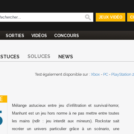
JEUX VIDÉO
C
SORTIES
VIDÉOS
CONCOURS
SOLUCES
ASTUCES
NEWS
Test également disponible sur :
Xbox
-
PC
-
PlayStation 
E
5
Mélange astucieux entre jeu d’infiltration et survival-horror,
Manhunt
est un jeu hors norme à ne pas mettre entre toutes
les mains (ndlr : jeu interdit aux mineurs). Rockstar sait
recréer un univers particulier grâce à un scénario, une