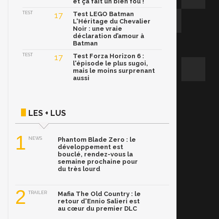
et ça fait un bien fou !
TEST
17
Test LEGO Batman
L'Héritage du Chevalier
Noir : une vraie
déclaration d’amour à
Batman
TEST
17
Test Forza Horizon 6 :
l'épisode le plus sugoi,
mais le moins surprenant
aussi
LES + LUS
1
NEWS
Phantom Blade Zero : le
développement est
bouclé, rendez-vous la
semaine prochaine pour
du très lourd
2
TRAILER
Mafia The Old Country : le
retour d'Ennio Salieri est
au cœur du premier DLC