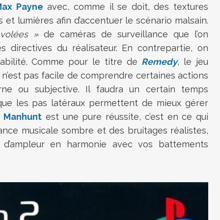
Max Payne
avec, comme il se doit, des textures
et lumières afin d’accentuer le scénario malsain.
volées »
de caméras de surveillance que l’on
 directives du réalisateur. En contrepartie, on
iabilité. Comme pour le titre de
Remedy
, le jeu
n’est pas facile de comprendre certaines actions
ne ou subjective. Il faudra un certain temps
ue les pas latéraux permettent de mieux gérer
ù
Manhunt
est une pure réussite, c’est en ce qui
nce musicale sombre et des bruitages réalistes,
s d’ampleur en harmonie avec vos battements