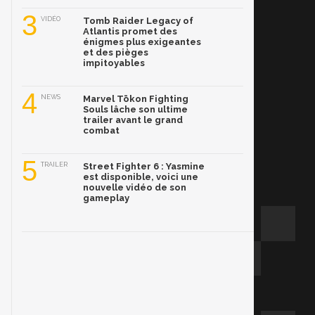
3
VIDÉO
Tomb Raider Legacy of
Atlantis promet des
énigmes plus exigeantes
et des pièges
impitoyables
4
NEWS
Marvel Tōkon Fighting
Souls lâche son ultime
trailer avant le grand
combat
5
TRAILER
Street Fighter 6 : Yasmine
est disponible, voici une
nouvelle vidéo de son
gameplay