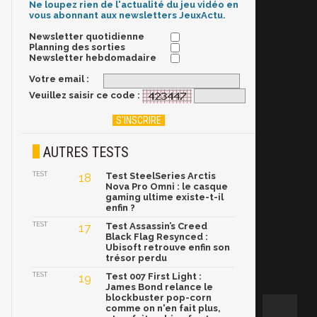
Ne loupez rien de l'actualité du jeu vidéo en
vous abonnant aux newsletters JeuxActu.
Newsletter quotidienne
Planning des sorties
Newsletter hebdomadaire
Votre email :
Veuillez saisir ce code :
AUTRES TESTS
TEST
18
Test SteelSeries Arctis
Nova Pro Omni : le casque
gaming ultime existe-t-il
enfin ?
TEST
17
Test Assassin’s Creed
Black Flag Resynced :
Ubisoft retrouve enfin son
trésor perdu
TEST
19
Test 007 First Light :
James Bond relance le
blockbuster pop-corn
comme on n'en fait plus,