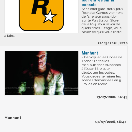
console
Sans crier gare, deux jeux
Rockstar Games viennent
de faire leur apparition
sur le PlayStation Store
de la PS4. Pour savoir de
quels titres il s'agit, vous
savez ce qu'il vous reste
à faire.
22/03/2016, 12:10
Manhunt
- Débloquer les Codes de
Triche : Faites les
manipulations suivantes
à l’écran titre pour
débloquer les codes.
Vous devez terminer les
scènes demandées en 5
Etoiles en Mode ...
13/07/2006, 16:43
Manhunt
13/07/2006, 16:42