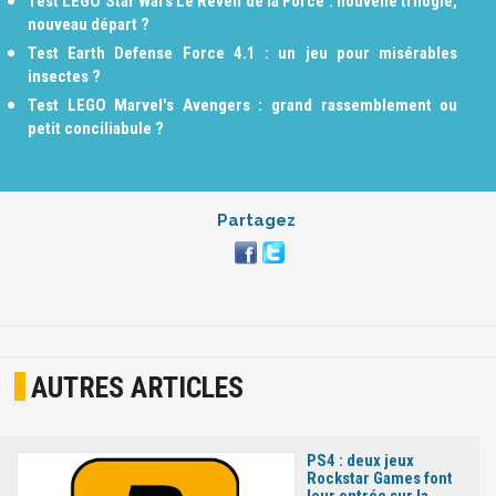
Test LEGO Star Wars Le Réveil de la Force : nouvelle trilogie,
nouveau départ ?
Test Earth Defense Force 4.1 : un jeu pour misérables
insectes ?
Test LEGO Marvel's Avengers : grand rassemblement ou
petit conciliabule ?
Partagez
AUTRES ARTICLES
PS4 : deux jeux
Rockstar Games font
leur entrée sur la