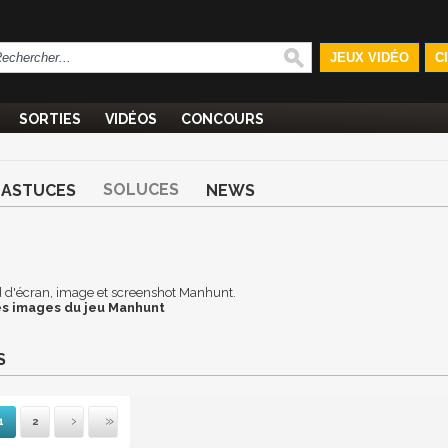
JEUX VIDÉO
C
SORTIES
VIDÉOS
CONCOURS
SOLUCES
ASTUCES
NEWS
ond d'écran, image et screenshot Manhunt.
es images du jeu Manhunt
S
1
2
ante
rnière