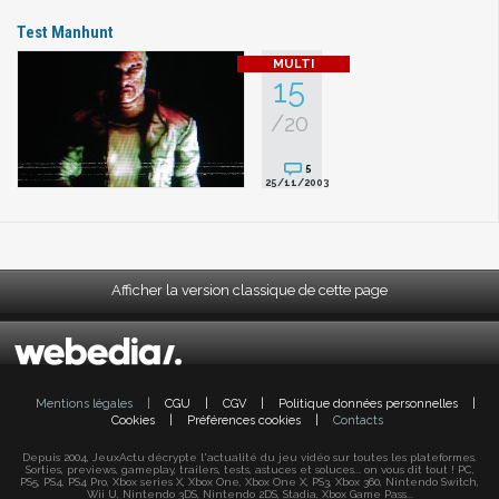
Test Manhunt
15
/20
5
25/11/2003
Afficher la version classique de cette page
Mentions légales
|
CGU
|
CGV
|
Politique données personnelles
|
Cookies
|
Préférences cookies
|
Contacts
Depuis 2004, JeuxActu décrypte l'actualité du jeu vidéo sur toutes les plateformes.
Sorties, previews, gameplay, trailers, tests, astuces et soluces... on vous dit tout ! PC,
PS5, PS4, PS4 Pro, Xbox series X, Xbox One, Xbox One X, PS3, Xbox 360, Nintendo Switch,
Wii U, Nintendo 3DS, Nintendo 2DS, Stadia, Xbox Game Pass...