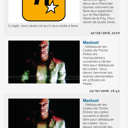
deux jeux Rockstar
Games viennent de
faire leur apparition
sur le PlayStation
Store de la PS4. Pour
savoir de quels titres
il s'agit, vous savez ce qu'il vous reste à faire.
22/03/2016, 12:10
Manhunt
- Débloquer les
Codes de Triche :
Faites les
manipulations
suivantes à l’écran
titre pour débloquer
les codes. Vous
devez terminer les
scènes demandées
en 5 Etoiles en
Mode ...
13/07/2006, 16:43
Manhunt
- Débloquer les
Codes de Triche :
Entrez les codes
suivants à l’écran
titre pour débloquer
les codes. Vous
devez terminer les