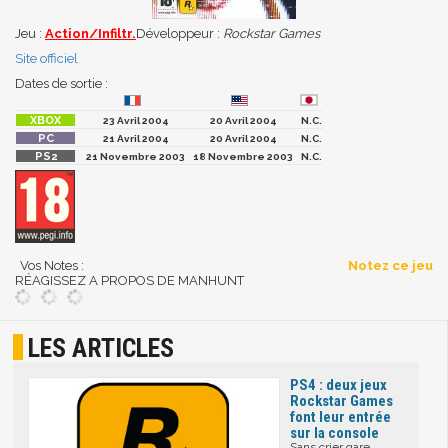
Jeu :
Action/Infiltr.
Développeur :
Rockstar Games
Site officiel
Dates de sortie :
23 Avril 2004
20 Avril 2004
N.C.
21 Avril 2004
20 Avril 2004
N.C.
21 Novembre 2003
18 Novembre 2003
N.C.
Vos Notes :
Notez ce jeu
RÉAGISSEZ A PROPOS DE MANHUNT
LES ARTICLES
PS4 : deux jeux
Rockstar Games
font leur entrée
sur la console
Sans crier gare,