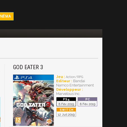
INÉMA
GOD EATER 3
4
Jeu :
Action/RPG
Editeur :
Bandai
Namco Entertainment
Développeur :
Marvelous Inc.
8 Fév 2019
8 Fév 2019
12 Juil 2019