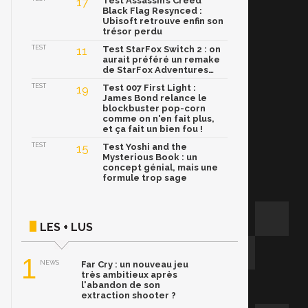
17
Test Assassin’s Creed
Black Flag Resynced :
Ubisoft retrouve enfin son
trésor perdu
TEST
11
Test StarFox Switch 2 : on
aurait préféré un remake
de StarFox Adventures…
TEST
19
Test 007 First Light :
James Bond relance le
blockbuster pop-corn
comme on n'en fait plus,
et ça fait un bien fou !
TEST
15
Test Yoshi and the
Mysterious Book : un
concept génial, mais une
formule trop sage
LES + LUS
1
NEWS
Far Cry : un nouveau jeu
très ambitieux après
l'abandon de son
extraction shooter ?