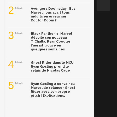
2
NEWS
Avengers Doomsday : Et si
Marvel nous avait tous
induits en erreur sur
Doctor Doom ?
3
NEWS
Black Panther 3 : Marvel
dévoile son nouveau
T'Challa, Ryan Coogler
l'aurait trouvé en
quelques semaines
4
NEWS
Ghost Rider dans le MCU :
Ryan Gosling prend le
relais de Nicolas Cage
5
NEWS
Ryan Gosling a convaincu
Marvel de relancer Ghost
Rider avec son propre
pitch ! Explications.