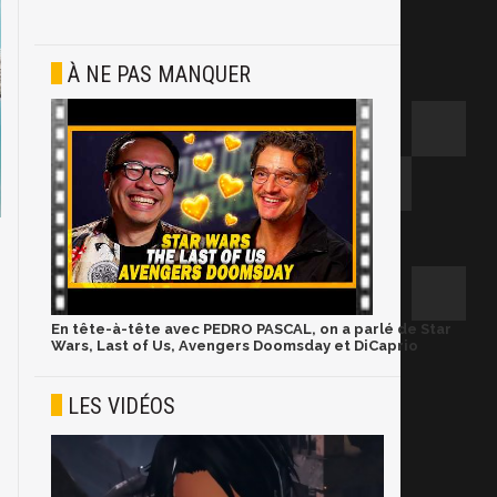
À NE PAS MANQUER
En tête-à-tête avec PEDRO PASCAL, on a parlé de Star
Wars, Last of Us, Avengers Doomsday et DiCaprio
LES VIDÉOS