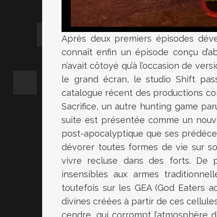
Après deux premiers épisodes dével
connaît enfin un épisode conçu d’ab
n’avait côtoyé qu’à l’occasion de vers
le grand écran, le studio Shift pa
catalogue récent des productions c
Sacrifice, un autre hunting game paru
suite est présentée comme un nouve
post-apocalyptique que ses prédéces
dévorer toutes formes de vie sur so
vivre recluse dans des forts. De p
insensibles aux armes traditionnel
toutefois sur les GEA (God Eaters a
divines créées à partir de ces cellules
cendre, qui corrompt l’atmosphère 