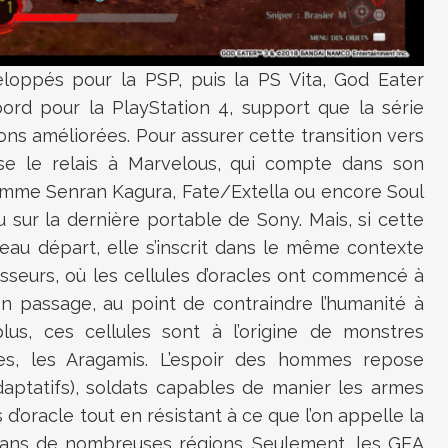
oppés pour la PSP, puis la PS Vita, God Eater
ord pour la PlayStation 4, support que la série
ions améliorées. Pour assurer cette transition vers
sse le relais à Marvelous, qui compte dans son
omme Senran Kagura, Fate/Extella ou encore Soul
 sur la dernière portable de Sony. Mais, si cette
au départ, elle s’inscrit dans le même contexte
seurs, où les cellules d’oracles ont commencé à
n passage, au point de contraindre l’humanité à
lus, ces cellules sont à l’origine de monstres
les, les Aragamis. L’espoir des hommes repose
daptatifs), soldats capables de manier les armes
 d’oracle tout en résistant à ce que l’on appelle la
dans de nombreuses régions. Seulement, les GEA