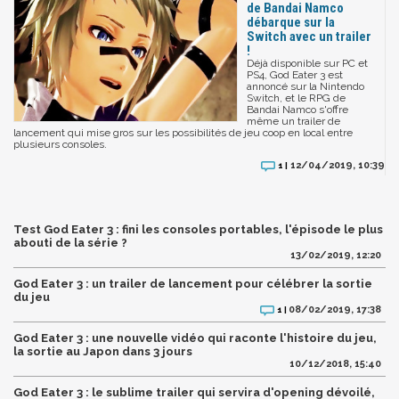
de Bandai Namco
débarque sur la
Switch avec un trailer
!
Déjà disponible sur PC et
PS4, God Eater 3 est
annoncé sur la Nintendo
Switch, et le RPG de
Bandai Namco s'offre
même un trailer de
lancement qui mise gros sur les possibilités de jeu coop en local entre
plusieurs consoles.
12/04/2019, 10:39
1 |
Test God Eater 3 : fini les consoles portables, l'épisode le plus
abouti de la série ?
13/02/2019, 12:20
God Eater 3 : un trailer de lancement pour célébrer la sortie
du jeu
08/02/2019, 17:38
1 |
God Eater 3 : une nouvelle vidéo qui raconte l'histoire du jeu,
la sortie au Japon dans 3 jours
10/12/2018, 15:40
God Eater 3 : le sublime trailer qui servira d'opening dévoilé,