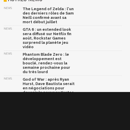
NEWS
The Legend of Zelda : l'un
des derniers rôles de Sam
Neill confirmé avant sa
mort début juillet
NEWS
GTA 6 : un extended look
sera diffusé sur Netflix fin
août, Rockstar Games
surprend la planète jeu
vidéo
NEWS
Phantom Blade Zero : le
développement est
bouclé, rendez-vous la
semaine prochaine pour
du très lourd
NEWS
God of War : après Ryan
Hurst, Dave Bautista serait
en négociations pour
devenir le nouveau Kratos
NEWS
Marvel Tōkon Fighting
Souls lâche son ultime
trailer avant le grand
combat