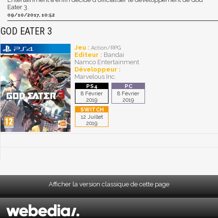
Eater 3.
09/10/2017, 10:52
GOD EATER 3
Jeu :
Action/RPG
Editeur :
Bandai
Namco Entertainment
Développeur :
Marvelous Inc.
8 Février
8 Février
2019
2019
12 Juillet
2019
Afficher la version classique de cette page