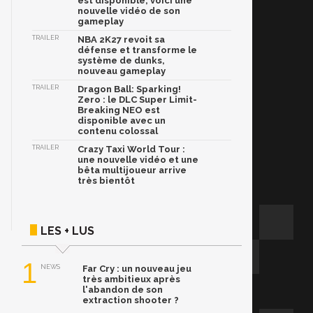
est disponible, voici une
nouvelle vidéo de son
gameplay
TRAILER
NBA 2K27 revoit sa
défense et transforme le
système de dunks,
nouveau gameplay
TRAILER
Dragon Ball: Sparking!
Zero : le DLC Super Limit-
Breaking NEO est
disponible avec un
contenu colossal
TRAILER
Crazy Taxi World Tour :
une nouvelle vidéo et une
bêta multijoueur arrive
très bientôt
LES + LUS
1
NEWS
Far Cry : un nouveau jeu
très ambitieux après
l'abandon de son
extraction shooter ?