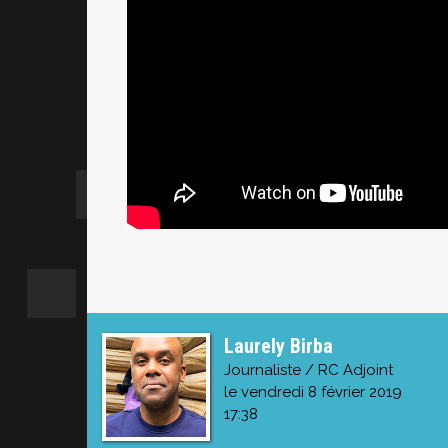
Laurely Birba
Journaliste / RC Adjoint
le vendredi 8 février 2019
17:38