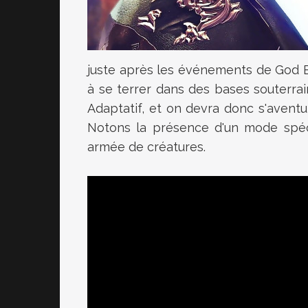
juste après les événements de God E
à se terrer dans des bases souterra
Adaptatif, et on devra donc s'aventu
Notons la présence d'un mode spéci
armée de créatures.