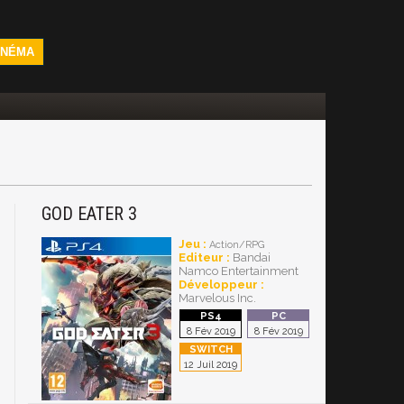
INÉMA
GOD EATER 3
Jeu :
Action/RPG
Editeur :
Bandai
Namco Entertainment
Développeur :
Marvelous Inc.
8 Fév 2019
8 Fév 2019
12 Juil 2019