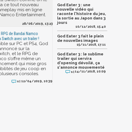
ia ce tout nouveau
God Eater 3 : une
gameplay mis en ligne
nouvelle vidéo qui
raconte l'histoire du jeu,
 Namco Entertainment.
la sortie au Japon dans 3
jours
28/06/2019, 13:23
10/12/2018, 15:40
le RPG de Bandai Namco
God Eater 3 fait le plein
 Switch avec un trailer !
de nouvelles images
ible sur PC et PS4, God
15/11/2018, 17:11
 annoncé sur la
itch, et le RPG de
God Eater 3 : le sublime
co s'offre même un
trailer qui servira
d'opening dévoilé, ça
lancement qui mise gros
s'annonce mouvementé
ibilités de jeu coop en
14/11/2018, 10:09
1 |
plusieurs consoles.
12/04/2019, 10:39
1 |