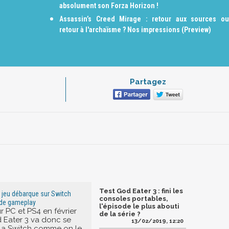
absolument son Forza Horizon !
Assassin’s Creed Mirage : retour aux sources ou
retour à l'archaïsme ? Nos impressions (Preview)
Partagez
Test God Eater 3 : fini les
e jeu débarque sur Switch
consoles portables,
r de gameplay
l'épisode le plus abouti
ur PC et PS4 en février
de la série ?
d Eater 3 va donc se
13/02/2019, 12:20
s la Switch comme on le