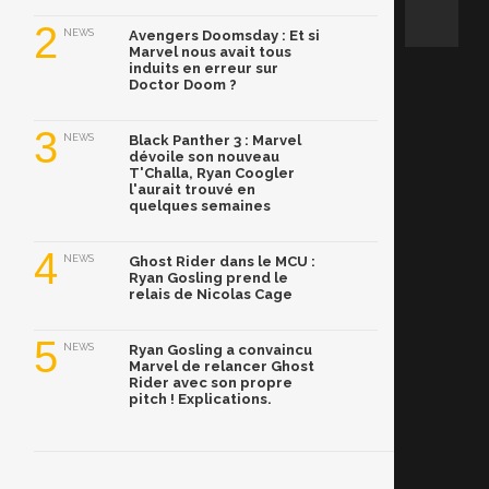
2
NEWS
Avengers Doomsday : Et si
Marvel nous avait tous
induits en erreur sur
Doctor Doom ?
3
NEWS
Black Panther 3 : Marvel
dévoile son nouveau
T'Challa, Ryan Coogler
l'aurait trouvé en
quelques semaines
4
NEWS
Ghost Rider dans le MCU :
Ryan Gosling prend le
relais de Nicolas Cage
5
NEWS
Ryan Gosling a convaincu
Marvel de relancer Ghost
Rider avec son propre
pitch ! Explications.