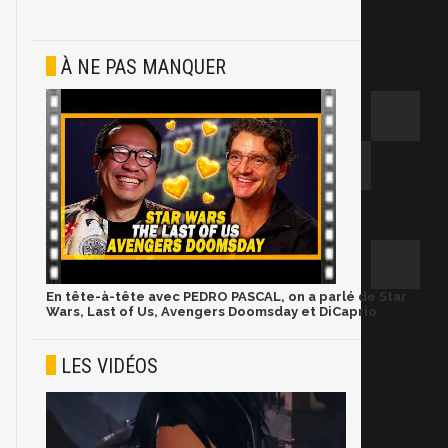
À NE PAS MANQUER
En tête-à-tête avec PEDRO PASCAL, on a parlé de Star
Wars, Last of Us, Avengers Doomsday et DiCaprio
LES VIDÉOS