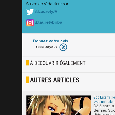
Suivre ce rédacteur sur
@LaurelyJA
@laurelybirba
Donnez votre avis
100%
Joyeux
Furieux
Blasé
À DÉCOUVRIR ÉGALEMENT
Osef
AUTRES ARTICLES
Joyeux
Excité
God Eater 3 : l
avec un traile
Déjà sorti s
dernier, Go
diriger ver