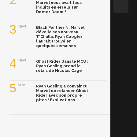
2
Marvel nous avait tous
induits en erreur sur
Doctor Doom ?
3
NEWS
Black Panther 3 : Marvel
dévoile son nouveau
T'Challa, Ryan Coogler
l'aurait trouvé en
quelques semaines
4
NEWS
Ghost Rider dans le MCU :
Ryan Gosling prend le
relais de Nicolas Cage
5
NEWS
Ryan Gosling a convaincu
Marvel de relancer Ghost
Rider avec son propre
pitch ! Explications.