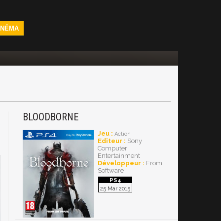
INÉMA
BLOODBORNE
4
Jeu :
Action
Editeur :
Sony
Computer
Entertainment
Développeur :
From
Software
25 Mar 2015