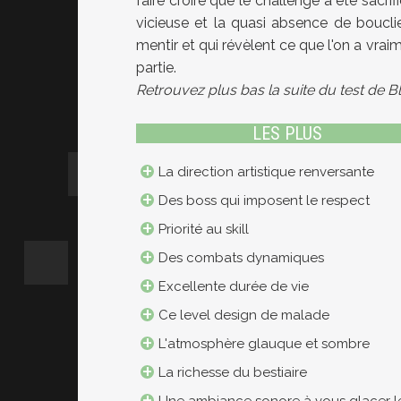
faire croire que le challenge a été sacrif
vicieuse et la quasi absence de boucli
mentir et qui révèlent ce que l'on a vrai
partie.
Retrouvez plus bas la suite du test de 
LES PLUS
La direction artistique renversante
Des boss qui imposent le respect
Priorité au skill
Des combats dynamiques
Excellente durée de vie
Ce level design de malade
L'atmosphère glauque et sombre
La richesse du bestiaire
Une ambiance sonore à vous glacer l