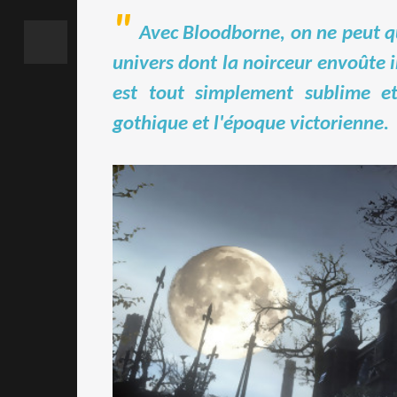
Avec Bloodborne, on ne peut q
univers dont la noirceur envoûte 
est tout simplement sublime et
gothique et l'époque victorienne.