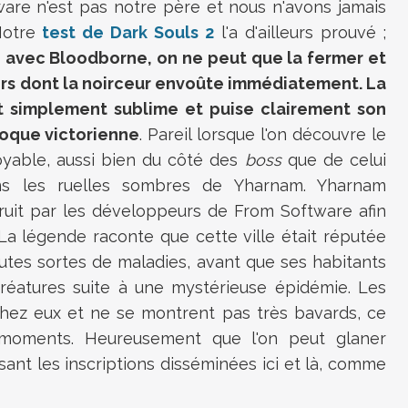
are n'est pas notre père et nous n'avons jamais
 Notre
test de Dark Souls 2
l'a d'ailleurs prouvé ;
, avec Bloodborne, on ne peut que la fermer et
rs dont la noirceur envoûte immédiatement. La
ut simplement sublime et puise clairement son
poque victorienne
. Pareil lorsque l'on découvre le
royable, aussi bien du côté des
boss
que de celui
ns les ruelles sombres de Yharnam. Yharnam
ruit par les développeurs de From Software afin
s. La légende raconte que cette ville était réputée
utes sortes de maladies, avant que ses habitants
créatures suite à une mystérieuse épidémie. Les
 chez eux et ne se montrent pas très bavards, ce
r moments. Heureusement que l'on peut glaner
ant les inscriptions disséminées ici et là, comme