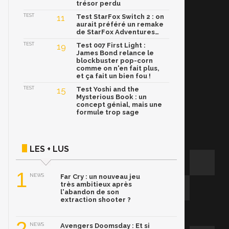
trésor perdu
TEST
11
Test StarFox Switch 2 : on
aurait préféré un remake
de StarFox Adventures…
TEST
19
Test 007 First Light :
James Bond relance le
blockbuster pop-corn
comme on n'en fait plus,
et ça fait un bien fou !
TEST
15
Test Yoshi and the
Mysterious Book : un
concept génial, mais une
formule trop sage
LES + LUS
1
NEWS
Far Cry : un nouveau jeu
très ambitieux après
l'abandon de son
extraction shooter ?
NEWS
Avengers Doomsday : Et si