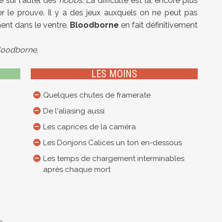
ié sur l'autel des
noobs
. La difficulté est là, encore plus
er le prouve. Il y a des jeux auxquels on ne peut pas
ment dans le ventre.
Bloodborne
en fait définitivement
Bloodborne.
LES MOINS
Quelques chutes de framerate
De l'aliasing aussi
Les caprices de la caméra
Les Donjons Calices un ton en-dessous
Les temps de chargement interminables
après chaque mort
e