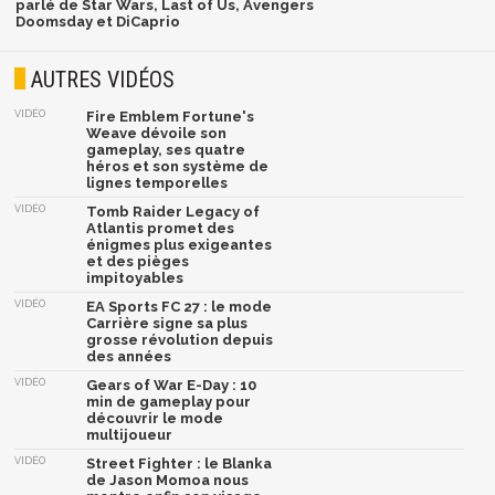
parlé de Star Wars, Last of Us, Avengers
Doomsday et DiCaprio
AUTRES VIDÉOS
VIDÉO
Fire Emblem Fortune's
Weave dévoile son
gameplay, ses quatre
héros et son système de
lignes temporelles
VIDÉO
Tomb Raider Legacy of
Atlantis promet des
énigmes plus exigeantes
et des pièges
impitoyables
VIDÉO
EA Sports FC 27 : le mode
Carrière signe sa plus
grosse révolution depuis
des années
VIDÉO
Gears of War E-Day : 10
min de gameplay pour
découvrir le mode
multijoueur
VIDÉO
Street Fighter : le Blanka
de Jason Momoa nous