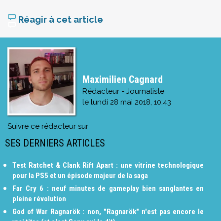
Réagir à cet article
Maximilien Cagnard
Rédacteur - Journaliste
le
lundi 28 mai 2018, 10:43
Suivre ce rédacteur sur
SES DERNIERS ARTICLES
Test Ratchet & Clank Rift Apart : une vitrine technologique
pour la PS5 et un épisode majeur de la saga
Far Cry 6 : neuf minutes de gameplay bien sanglantes en
pleine révolution
God of War Ragnarök : non, "Ragnarök" n'est pas encore le