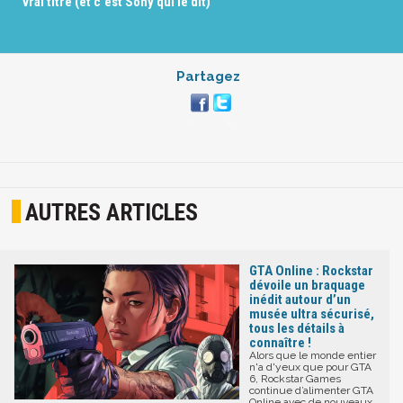
vrai titre (et c'est Sony qui le dit)
Partagez
AUTRES ARTICLES
GTA Online : Rockstar
dévoile un braquage
inédit autour d’un
musée ultra sécurisé,
tous les détails à
connaître !
Alors que le monde entier
n'a d'yeux que pour GTA
6, Rockstar Games
continue d’alimenter GTA
Online avec de nouveaux