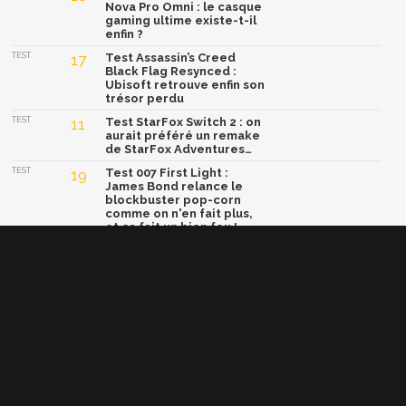
Nova Pro Omni : le casque
gaming ultime existe-t-il
enfin ?
TEST
17
Test Assassin’s Creed
Black Flag Resynced :
Ubisoft retrouve enfin son
trésor perdu
TEST
11
Test StarFox Switch 2 : on
aurait préféré un remake
de StarFox Adventures…
TEST
19
Test 007 First Light :
James Bond relance le
blockbuster pop-corn
comme on n'en fait plus,
et ça fait un bien fou !
TEST
15
Test Yoshi and the
Mysterious Book : un
concept génial, mais une
formule trop sage
Afficher la version classique de cette page