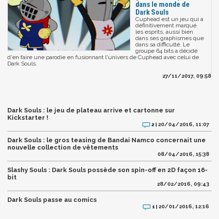
dans le monde de
Dark Souls
Cuphead est un jeu qui a
définitivement marqué
les esprits, aussi bien
dans ses graphismes que
dans sa difficulté. Le
groupe 64 bits a décidé
d'en faire une parodie en fusionnant l'univers de Cuphead avec celui de
Dark Souls.
27/11/2017, 09:58
Dark Souls : le jeu de plateau arrive et cartonne sur
Kickstarter !
20/04/2016, 11:07
2 |
Dark Souls : le gros teasing de Bandai Namco concernait une
nouvelle collection de vêtements
08/04/2016, 15:38
Slashy Souls : Dark Souls possède son spin-off en 2D façon 16-
bit
28/02/2016, 09:43
Dark Souls passe au comics
20/01/2016, 12:16
1 |