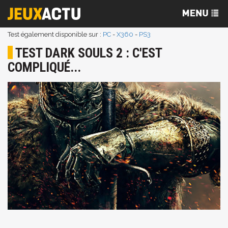
Test également disponible sur :
PC
-
X360
-
PS3
TEST DARK SOULS 2 : C'EST
COMPLIQUÉ...