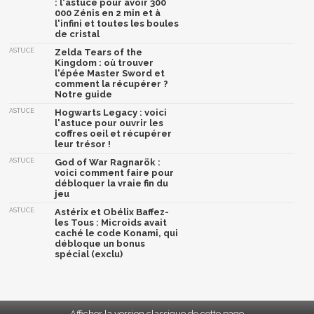
: l'astuce pour avoir 300
000 Zénis en 2 min et à
l'infini et toutes les boules
de cristal
ASTUCE
Zelda Tears of the
Kingdom : où trouver
l'épée Master Sword et
comment la récupérer ?
Notre guide
ASTUCE
Hogwarts Legacy : voici
l'astuce pour ouvrir les
coffres oeil et récupérer
leur trésor !
ASTUCE
God of War Ragnarök :
voici comment faire pour
débloquer la vraie fin du
jeu
ASTUCE
Astérix et Obélix Baffez-
les Tous : Microids avait
caché le code Konami, qui
débloque un bonus
spécial (exclu)
Afficher la version classique de cette page