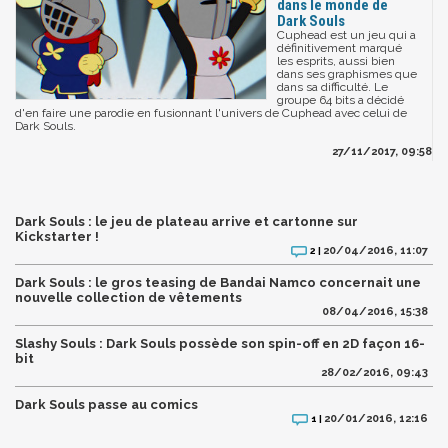
dans le monde de
Dark Souls
Cuphead est un jeu qui a
définitivement marqué
les esprits, aussi bien
dans ses graphismes que
dans sa difficulté. Le
groupe 64 bits a décidé
d'en faire une parodie en fusionnant l'univers de Cuphead avec celui de
Dark Souls.
27/11/2017, 09:58
Dark Souls : le jeu de plateau arrive et cartonne sur
Kickstarter !
20/04/2016, 11:07
2 |
Dark Souls : le gros teasing de Bandai Namco concernait une
nouvelle collection de vêtements
08/04/2016, 15:38
Slashy Souls : Dark Souls possède son spin-off en 2D façon 16-
bit
28/02/2016, 09:43
Dark Souls passe au comics
20/01/2016, 12:16
1 |