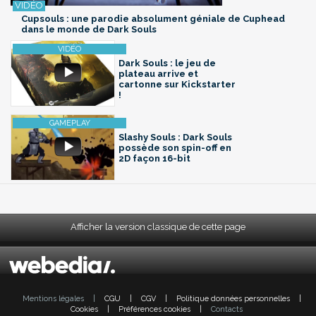
Cupsouls : une parodie absolument géniale de Cuphead
dans le monde de Dark Souls
Dark Souls : le jeu de
plateau arrive et
cartonne sur Kickstarter
!
Slashy Souls : Dark Souls
possède son spin-off en
2D façon 16-bit
Afficher la version classique de cette page
Mentions légales
|
CGU
|
CGV
|
Politique données personnelles
|
Cookies
|
Préférences cookies
|
Contacts