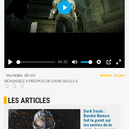
Vos Notes :
18
/20
Notez ce jeu
RÉAGISSEZ A PROPOS DE DARK SOULS 2
LES ARTICLES
Dark Souls :
Bandai Namco
fait le point sur
les ventes de la