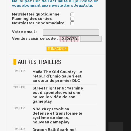
Ne loupez rien de l'actualité du jeu vidéo en
vous abonnant aux newsletters JeuxActu.
Newsletter quotidienne
Planning des sorties
Newsletter hebdomadaire
Votre email :
Veuillez saisir ce code :
AUTRES TRAILERS
TRAILER
Mafia The Old Country : le
retour d'Ennio Salieri est
au cœur du premier DLC
TRAILER
Street Fighter 6 : Yasmine
est disponible, voici une
nouvelle vidéo de son
gameplay
TRAILER
NBA 2K27 revoit sa
défense et transforme le
système de dunks,
nouveau gameplay
TRAILER
Dragon Ball: Sparking!