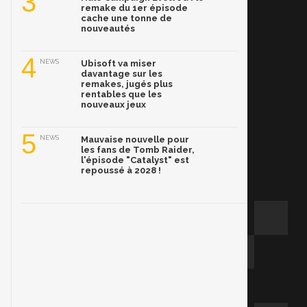
3
remake du 1er épisode
cache une tonne de
nouveautés
4
NEWS
Ubisoft va miser
davantage sur les
remakes, jugés plus
rentables que les
nouveaux jeux
5
NEWS
Mauvaise nouvelle pour
les fans de Tomb Raider,
l'épisode "Catalyst" est
repoussé à 2028 !