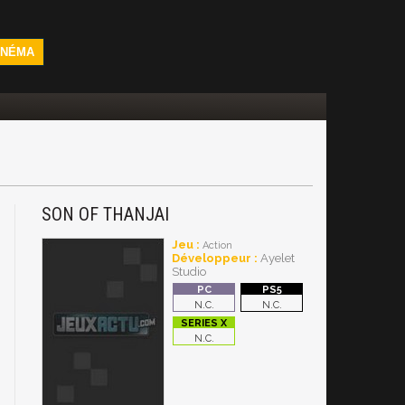
INÉMA
SON OF THANJAI
Jeu :
Action
Développeur :
Ayelet
Studio
N.C.
N.C.
N.C.