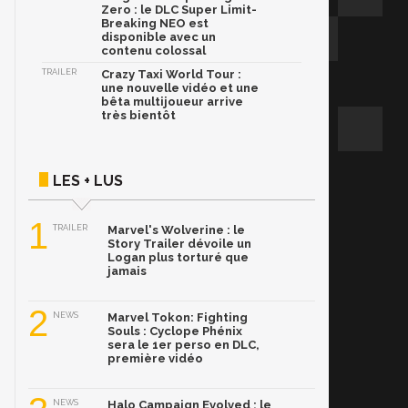
Zero : le DLC Super Limit-
Breaking NEO est
disponible avec un
contenu colossal
TRAILER
Crazy Taxi World Tour :
une nouvelle vidéo et une
bêta multijoueur arrive
très bientôt
LES + LUS
1
TRAILER
Marvel's Wolverine : le
Story Trailer dévoile un
Logan plus torturé que
jamais
2
NEWS
Marvel Tokon: Fighting
Souls : Cyclope Phénix
sera le 1er perso en DLC,
première vidéo
NEWS
Halo Campaign Evolved : le