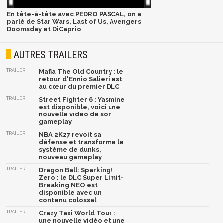
En tête-à-tête avec PEDRO PASCAL, on a
parlé de Star Wars, Last of Us, Avengers
Doomsday et DiCaprio
AUTRES TRAILERS
TRAILER
Mafia The Old Country : le
retour d'Ennio Salieri est
au cœur du premier DLC
TRAILER
Street Fighter 6 : Yasmine
est disponible, voici une
nouvelle vidéo de son
gameplay
TRAILER
NBA 2K27 revoit sa
défense et transforme le
système de dunks,
nouveau gameplay
TRAILER
Dragon Ball: Sparking!
Zero : le DLC Super Limit-
Breaking NEO est
disponible avec un
contenu colossal
TRAILER
Crazy Taxi World Tour :
une nouvelle vidéo et une