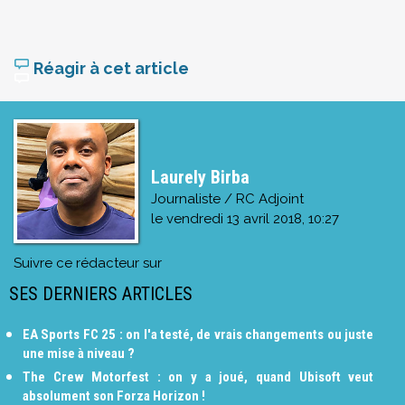
Réagir à cet article
Laurely Birba
Journaliste / RC Adjoint
le
vendredi 13 avril 2018, 10:27
Suivre ce rédacteur sur
SES DERNIERS ARTICLES
EA Sports FC 25 : on l'a testé, de vrais changements ou juste
une mise à niveau ?
The Crew Motorfest : on y a joué, quand Ubisoft veut
absolument son Forza Horizon !