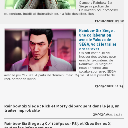
Clancy's Rainbow Six
Siege va profiter de
Halloween pour proposer
du contenu inédit et thématisé pour la fête des citrouilles.
13/10/2022, 09:12
Rainbow Six Siege :
une collaboration
avec le Yakuza de
SEGA, voici le trailer
cross-over
Ubisoft continue de
trouver des leviers pour
enrichir le contenu de
Rainbow Six Siege et
nous annonce une
collaboration avec SEGA
avec le jeu Yakuza. A partir de demain, mardi 24 mai, il sera possible de
récupérer des skins.
23/05/2022, 11:14
Rainbow Six Siege : Rick et Morty débarquent dans le jeu, un
trailer improbable
30/03/2022, 14:12
Rainbow Six Siege : 4K / 120fps sur PS5 et Xbox Series X,
toutes les infos next gen