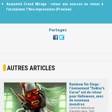
Assassin’s Creed Mirage : retour aux sources ou retour à
l'archaïsme ? Nos impressions (Preview)
Partagez
AUTRES ARTICLES
Rainbow Six Siege :
l'événement "Doktor’s
Curse" est de retour
pour Halloween, avec
de nouveaux
monstres
Comme beaucoup
d'autres jeux, Tom