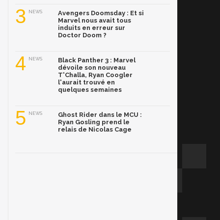
3
NEWS
Avengers Doomsday : Et si
Marvel nous avait tous
induits en erreur sur
Doctor Doom ?
4
NEWS
Black Panther 3 : Marvel
dévoile son nouveau
T'Challa, Ryan Coogler
l'aurait trouvé en
quelques semaines
5
NEWS
Ghost Rider dans le MCU :
Ryan Gosling prend le
relais de Nicolas Cage