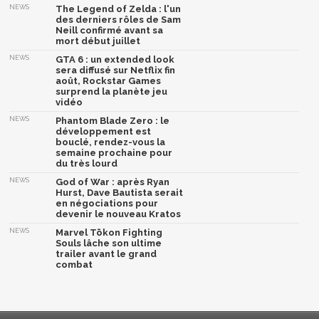
NEWS
The Legend of Zelda : l'un
des derniers rôles de Sam
Neill confirmé avant sa
mort début juillet
NEWS
GTA 6 : un extended look
sera diffusé sur Netflix fin
août, Rockstar Games
surprend la planète jeu
vidéo
NEWS
Phantom Blade Zero : le
développement est
bouclé, rendez-vous la
semaine prochaine pour
du très lourd
NEWS
God of War : après Ryan
Hurst, Dave Bautista serait
en négociations pour
devenir le nouveau Kratos
NEWS
Marvel Tōkon Fighting
Souls lâche son ultime
trailer avant le grand
combat