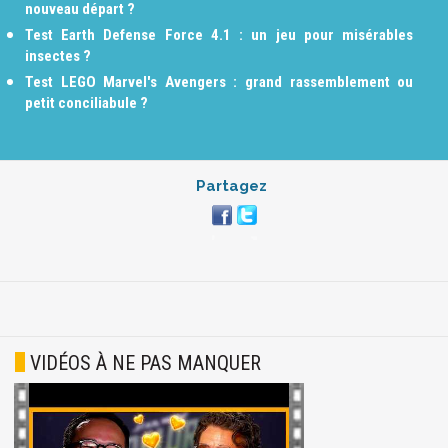
nouveau départ ?
Test Earth Defense Force 4.1 : un jeu pour misérables
insectes ?
Test LEGO Marvel's Avengers : grand rassemblement ou
petit conciliabule ?
Partagez
VIDÉOS À NE PAS MANQUER