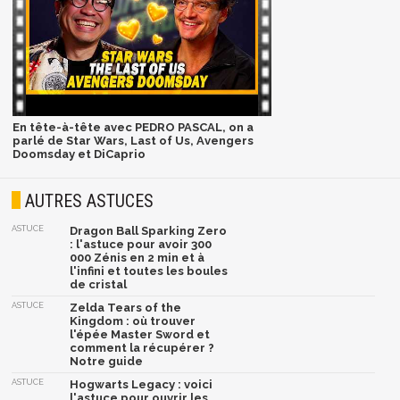
En tête-à-tête avec PEDRO PASCAL, on a
parlé de Star Wars, Last of Us, Avengers
Doomsday et DiCaprio
AUTRES ASTUCES
ASTUCE
Dragon Ball Sparking Zero
: l'astuce pour avoir 300
000 Zénis en 2 min et à
l'infini et toutes les boules
de cristal
ASTUCE
Zelda Tears of the
Kingdom : où trouver
l'épée Master Sword et
comment la récupérer ?
Notre guide
ASTUCE
Hogwarts Legacy : voici
l'astuce pour ouvrir les