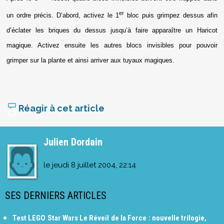
er
un ordre précis. D’abord, activez le 1
bloc puis grimpez dessus afin
d’éclater les briques du dessus jusqu’à faire apparaître un Haricot
magique. Activez ensuite les autres blocs invisibles pour pouvoir
grimper sur la plante et ainsi arriver aux tuyaux magiques.
Réagir à cet article
Julien Dordain
le
jeudi 8 juillet 2004, 22:14
SES DERNIERS ARTICLES
Test LEGO Star Wars Le Réveil de la Force : nouvelle trilogie,