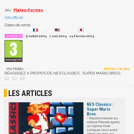
Jeu :
Plates-Formes
Site officiel
Dates de sortie :
9 Juillet 2004
7 Juin 2004
14 Février 2004
Vos Notes :
Notez ce jeu
RÉAGISSEZ A PROPOS DE NES CLASSICS : SUPER MARIO BROS.
LES ARTICLES
NES Classics :
Super Mario
Bros.
- Recommencer au
même Monde après
un Game Over :
Lorsque vous avez
perdu toutes vos