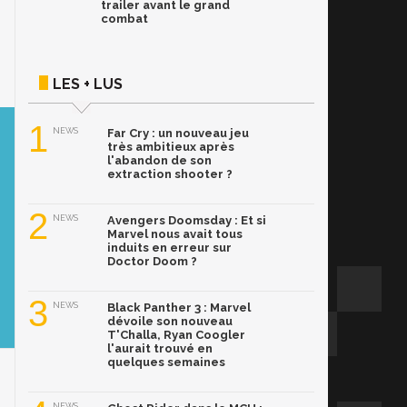
trailer avant le grand
combat
LES + LUS
1
NEWS
Far Cry : un nouveau jeu
très ambitieux après
l'abandon de son
extraction shooter ?
2
NEWS
Avengers Doomsday : Et si
Marvel nous avait tous
induits en erreur sur
Doctor Doom ?
3
NEWS
Black Panther 3 : Marvel
dévoile son nouveau
T'Challa, Ryan Coogler
l'aurait trouvé en
quelques semaines
NEWS