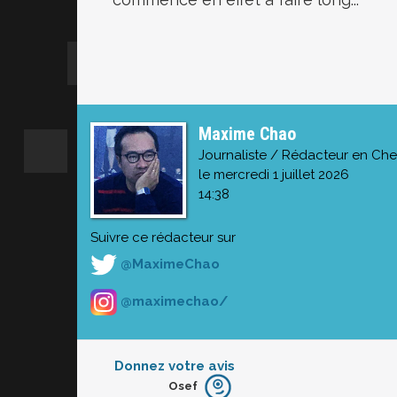
Maxime Chao
Journaliste / Rédacteur en Che
le mercredi 1 juillet 2026
14:38
Suivre ce rédacteur sur
@MaximeChao
@maximechao/
Donnez votre avis
Osef
Furieux