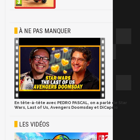
À NE PAS MANQUER
En tête-à-tête avec PEDRO PASCAL, on a parlé de Star
Wars, Last of Us, Avengers Doomsday et DiCaprio
LES VIDÉOS