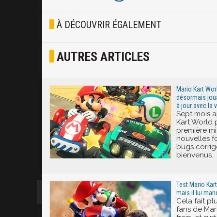
Blasé
À DÉCOUVRIR ÉGALEMENT
Osef
AUTRES ARTICLES
Joyeux
Excité
Mario Kart Worl
désormais joua
à jour avec la 
Sept mois ap
Kart World 
première mi
nouvelles f
bugs corrig
bienvenus.
Test Mario Kart
mais il lui man
Cela fait pl
fans de Mar