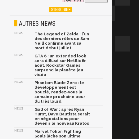
AUTRES NEWS
NEWS
The Legend of Zelda : l'un
des derniers rôles de Sam
Neill confirmé avant sa
mort début juillet
NEWS
GTA 6 : un extended look
sera diffusé sur Netflix fin
août, Rockstar Games
surprend la planète jeu
vidéo
NEWS
Phantom Blade Zero : le
développement est
bouclé, rendez-vous la
semaine prochaine pour
du très lourd
NEWS
God of War : après Ryan
Hurst, Dave Bautista serait
en négociations pour
devenir le nouveau Kratos
NEWS
Marvel Tōkon Fighting
Souls lâche son ultime