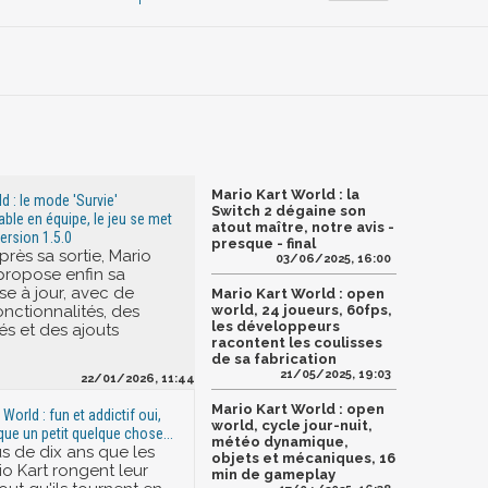
Mario Kart World : la
d : le mode 'Survie'
Switch 2 dégaine son
ble en équipe, le jeu se met
atout maître, notre avis -
version 1.5.0
presque - final
rès sa sortie, Mario
03/06/2025, 16:00
propose enfin sa
se à jour, avec de
Mario Kart World : open
onctionnalités, des
world, 24 joueurs, 60fps,
les développeurs
és et des ajouts
racontent les coulisses
de sa fabrication
21/05/2025, 19:03
22/01/2026, 11:44
Mario Kart World : open
 World : fun et addictif oui,
world, cycle jour-nuit,
que un petit quelque chose...
météo dynamique,
us de dix ans que les
objets et mécaniques, 16
io Kart rongent leur
min de gameplay