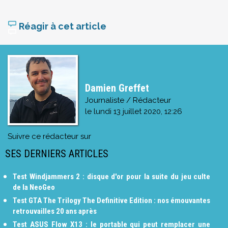
Réagir à cet article
Damien Greffet
Journaliste / Rédacteur
le
lundi 13 juillet 2020, 12:26
Suivre ce rédacteur sur
SES DERNIERS ARTICLES
Test Windjammers 2 : disque d'or pour la suite du jeu culte
de la NeoGeo
Test GTA The Trilogy The Definitive Edition : nos émouvantes
retrouvailles 20 ans après
Test ASUS Flow X13 : le portable qui peut remplacer une