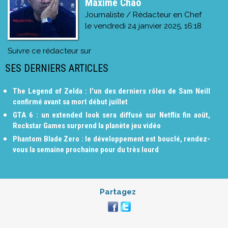
Maxime Chao
Journaliste / Rédacteur en Chef
le
vendredi 24 janvier 2025, 16:18
Suivre ce rédacteur sur
SES DERNIERS ARTICLES
The Legend of Zelda : l'un des derniers rôles de Sam Neill
confirmé avant sa mort début juillet
GTA 6 : un extended look sera diffusé sur Netflix fin août,
Rockstar Games surprend la planète jeu vidéo
Phantom Blade Zero : le développement est bouclé, rendez-
vous la semaine prochaine pour du très lourd
Partagez