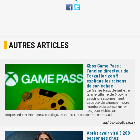
AUTRES ARTICLES
Xbox Game Pass :
l’ancien directeur de
Forza Horizon 5
explique les raisons
de son échec
Le Game Pass devait être
l’arme ultime de Xbox, à
savoir un abonnement
capable de changer notre
manière de consommer
les jeux vidéo, en
proposant un immense catalogue contre un paiement mensuel.
22/07/2026, 10:47
Après avoir viré 3 200
personnes chez