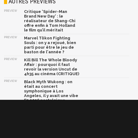
AUTRES PREVIEWS
PREVIEW
Critique 'Spider-Man
Brand New Day' : le
réalisateur de Shang-Chi
offre enfin à Tom Holland
le film qu’il méritait
PREVIEW
Marvel Tōkon Fighting
Souls : on y a rejoué, bien
parti pour être le jeu de
baston de l'année ?
PREVIEW
Kill Bill The Whole Bloody
Affair : pourquoi il faut
revoir la version Uncut de
4h35 au cinéma (CRITIQUE)
PREVIEW
Black Myth Wukong : on
était au concert
symphonique à Los
Angeles, il y avait une vibe
E3 2026 nostalgique
PREVIEW
Dragon Ball Xenoverse 3 :
vie étudiante, exploration
et combat, nos
impressions sur le jeu