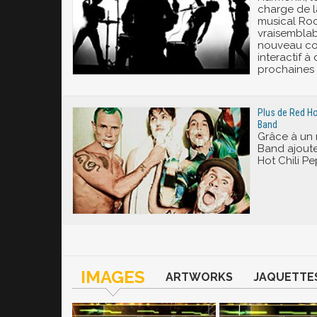
charge de l
musical Roc
vraisemblab
nouveau con
interactif à
prochaines
Plus de Red Ho
Band
Grâce à un
Band ajout
Hot Chili Pe
IMAGES
ARTWORKS
JAQUETTE