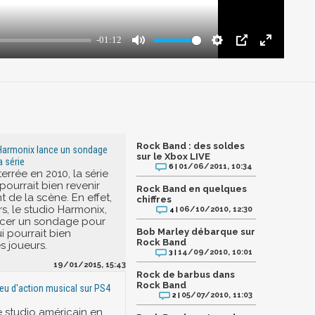
Rock Band : des soldes
 Harmonix lance un sondage
sur le Xbox LIVE
a série
01/06/2011, 10:34
6 |
errée en 2010, la série
ourrait bien revenir
Rock Band en quelques
t de la scène. En effet,
chiffres
s, le studio Harmonix,
06/10/2010, 12:30
4 |
ncer un sondage pour
Bob Marley débarque sur
i pourrait bien
Rock Band
es joueurs.
14/09/2010, 10:01
3 |
19/01/2015, 15:43
Rock de barbus dans
Rock Band
jeu d'action musical sur PS4
05/07/2010, 11:03
2 |
e studio américain en