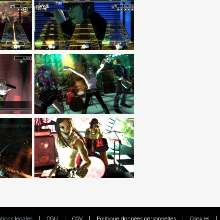
tions légales
|
CGU
|
CGV
|
Politique données personnelles
|
Cookies
|