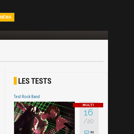
INÉMA
LES TESTS
Test Rock Band
16
/20
11