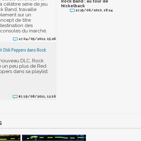
Rock Band : au tour de
a célèbre série de jeu
Nickelback
k Band, travaille
25/06/2010, 18:24
2 |
lement sur un
cept de titre
 destination des
 consoles du marché.
04/05/2012, 15:26
1 |
t Chili Peppers dans Rock
 nouveau DLC, Rock
e un peu plus de Red
ppers dans sa playlist.
19/08/2011, 12:16
8 |
S