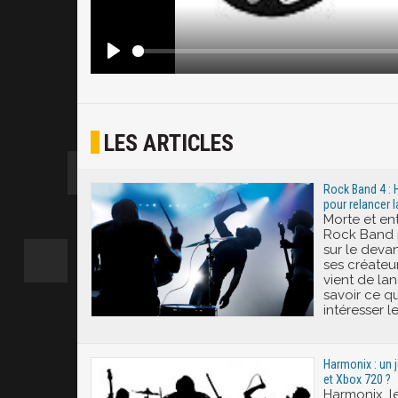
LES ARTICLES
Rock Band 4 :
pour relancer l
Morte et ent
Rock Band p
sur le devan
ses créateur
vient de la
savoir ce qu
intéresser l
Harmonix : un 
et Xbox 720 ?
Harmonix, l