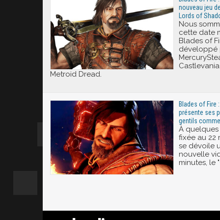
nouveau jeu de
Lords of Sha
Nous sommes
cette date 
Blades of Fi
développé 
MercurySte
Castlevania
Metroid Dread.
Blades of Fire 
présente ses p
gentils comm
À quelques 
fixée au 22 
se dévoile 
nouvelle vi
minutes, le 