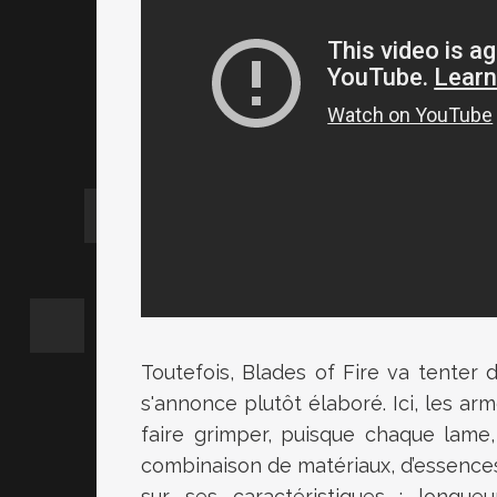
Toutefois, Blades of Fire va tente
s'annonce plutôt élaboré. Ici, les ar
faire grimper, puisque chaque lame
combinaison de matériaux, d’essences
sur ses caractéristiques : longueu