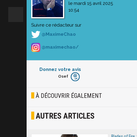
le mardi 15 avril 2025
10:54
Suivre ce rédacteur sur
@MaximeChao
@maximechao/
Donnez votre avis
Osef
Furieux
Blasé
À DÉCOUVRIR ÉGALEMENT
Osef
AUTRES ARTICLES
Joyeux
Excité
Blades of Fire :