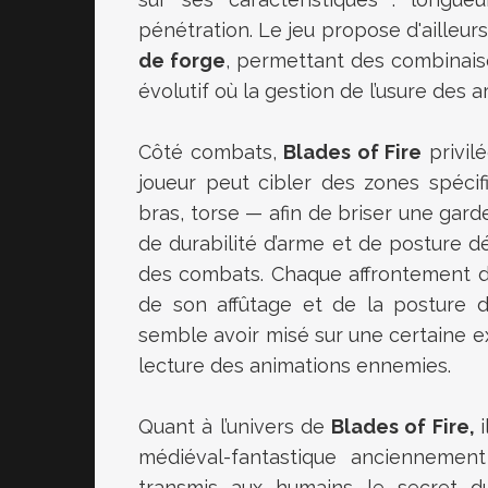
pénétration. Le jeu propose d'ailleur
de forge
, permettant des combinais
évolutif où la gestion de l’usure des
Côté combats,
Blades of Fire
privil
joueur peut cibler des zones spéci
bras, torse — afin de briser une gar
de durabilité d’arme et de posture d
des combats. Chaque affrontement dev
de son affûtage et de la posture d
semble avoir misé sur une certaine e
lecture des animations ennemies.
Quant à l’univers de
Blades of Fire,
médiéval-fantastique anciennemen
transmis aux humains le secret d