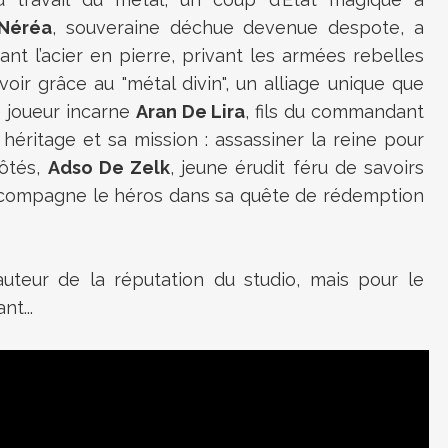
 Néréa
, souveraine déchue devenue despote, a
nt l’acier en pierre, privant les armées rebelles
ir grâce au "métal divin", un alliage unique que
e joueur incarne
Aran De Lira
, fils du commandant
n héritage et sa mission : assassiner la reine pour
côtés,
Adso De Zelk
, jeune érudit féru de savoirs
accompagne le héros dans sa quête de rédemption
auteur de la réputation du studio, mais pour le
t...