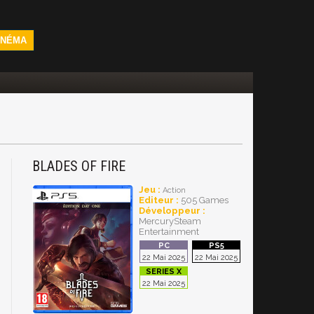
INÉMA
BLADES OF FIRE
Jeu :
Action
Editeur :
505 Games
Développeur :
MercurySteam
Entertainment
22 Mai 2025
22 Mai 2025
22 Mai 2025