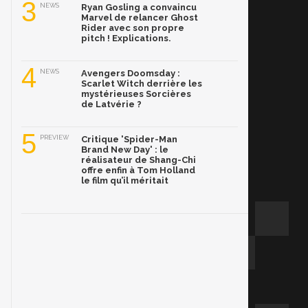
3
NEWS
Ryan Gosling a convaincu
Marvel de relancer Ghost
Rider avec son propre
pitch ! Explications.
4
NEWS
Avengers Doomsday :
Scarlet Witch derrière les
mystérieuses Sorcières
de Latvérie ?
5
PREVIEW
Critique 'Spider-Man
Brand New Day' : le
réalisateur de Shang-Chi
offre enfin à Tom Holland
le film qu’il méritait