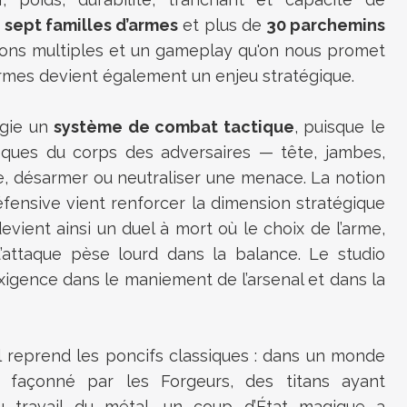
s
sept familles d’armes
et plus de
30 parchemins
ons multiples et un gameplay qu'on nous promet
 armes devient également un enjeu stratégique.
égie un
système de combat tactique
, puisque le
fiques du corps des adversaires — tête, jambes,
de, désarmer ou neutraliser une menace. La notion
éfensive vient renforcer la dimension stratégique
ient ainsi un duel à mort où le choix de l’arme,
’attaque pèse lourd dans la balance. Le studio
xigence dans le maniement de l’arsenal et dans la
il reprend les poncifs classiques : dans un monde
t façonné par les Forgeurs, des titans ayant
u travail du métal, un coup d’État magique a