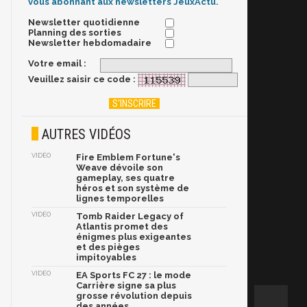
vous abonnant aux newsletters JeuxActu.
Newsletter quotidienne
Planning des sorties
Newsletter hebdomadaire
Votre email :
Veuillez saisir ce code :
AUTRES VIDÉOS
VIDÉO
Fire Emblem Fortune's
Weave dévoile son
gameplay, ses quatre
héros et son système de
lignes temporelles
VIDÉO
Tomb Raider Legacy of
Atlantis promet des
énigmes plus exigeantes
et des pièges
impitoyables
VIDÉO
EA Sports FC 27 : le mode
Carrière signe sa plus
grosse révolution depuis
des années