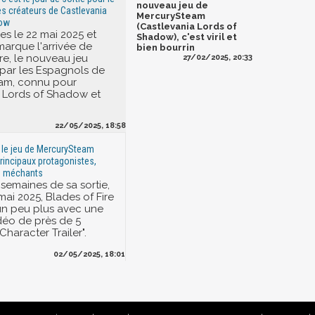
nouveau jeu de
s créateurs de Castlevania
MercurySteam
dow
(Castlevania Lords of
 le 22 mai 2025 et
Shadow), c'est viril et
marque l'arrivée de
bien bourrin
re, le nouveau jeu
27/02/2025, 20:33
par les Espagnols de
am, connu pour
 Lords of Shadow et
22/05/2025, 18:58
: le jeu de MercurySteam
rincipaux protagonistes,
e méchants
semaines de sa sortie,
mai 2025, Blades of Fire
un peu plus avec une
déo de près de 5
"Character Trailer".
02/05/2025, 18:01