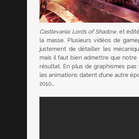
Castlevania: Lords of Shadow
, et édi
la masse. Plusieurs vidéos de gamep
justement de détailler les mécaniq
mais il faut bien admettre que notre
résultat. En plus de graphismes pas
les animations datent d'une autre épo
2010...