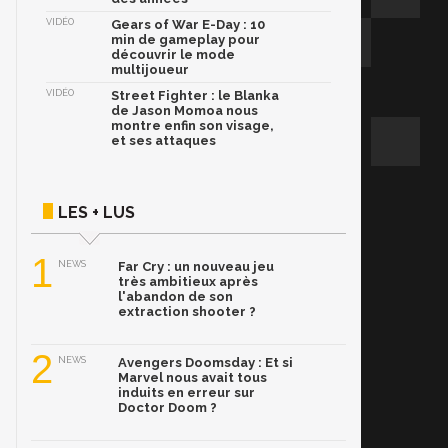
VIDÉO
Gears of War E-Day : 10
min de gameplay pour
découvrir le mode
multijoueur
VIDÉO
Street Fighter : le Blanka
de Jason Momoa nous
montre enfin son visage,
et ses attaques
LES + LUS
1
NEWS
Far Cry : un nouveau jeu
très ambitieux après
l'abandon de son
extraction shooter ?
2
NEWS
Avengers Doomsday : Et si
Marvel nous avait tous
induits en erreur sur
Doctor Doom ?