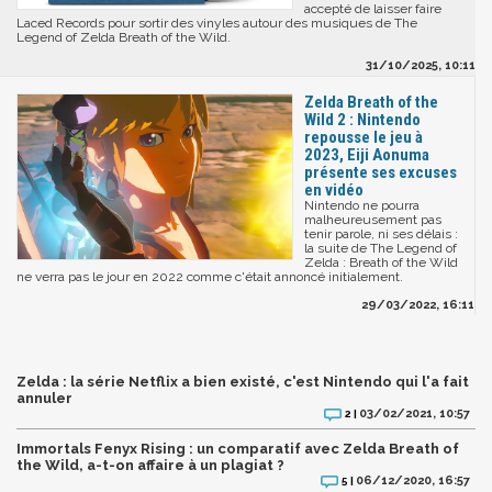
accepté de laisser faire
Laced Records pour sortir des vinyles autour des musiques de The
Legend of Zelda Breath of the Wild.
31/10/2025, 10:11
Zelda Breath of the
Wild 2 : Nintendo
repousse le jeu à
2023, Eiji Aonuma
présente ses excuses
en vidéo
Nintendo ne pourra
malheureusement pas
tenir parole, ni ses délais :
la suite de The Legend of
Zelda : Breath of the Wild
ne verra pas le jour en 2022 comme c'était annoncé initialement.
29/03/2022, 16:11
Zelda : la série Netflix a bien existé, c'est Nintendo qui l'a fait
annuler
03/02/2021, 10:57
2 |
Immortals Fenyx Rising : un comparatif avec Zelda Breath of
the Wild, a-t-on affaire à un plagiat ?
06/12/2020, 16:57
5 |