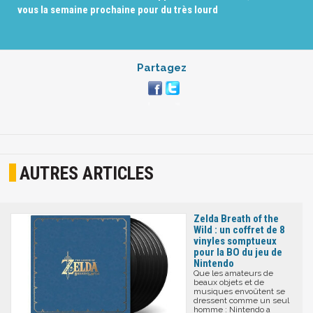
vous la semaine prochaine pour du très lourd
Partagez
AUTRES ARTICLES
Zelda Breath of the
Wild : un coffret de 8
vinyles somptueux
pour la BO du jeu de
Nintendo
Que les amateurs de
beaux objets et de
musiques envoûtent se
dressent comme un seul
homme : Nintendo a