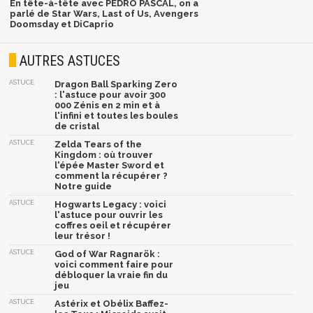
En tête-à-tête avec PEDRO PASCAL, on a
parlé de Star Wars, Last of Us, Avengers
Doomsday et DiCaprio
AUTRES ASTUCES
ASTUCE
Dragon Ball Sparking Zero
: l'astuce pour avoir 300
000 Zénis en 2 min et à
l'infini et toutes les boules
de cristal
ASTUCE
Zelda Tears of the
Kingdom : où trouver
l'épée Master Sword et
comment la récupérer ?
Notre guide
ASTUCE
Hogwarts Legacy : voici
l'astuce pour ouvrir les
coffres oeil et récupérer
leur trésor !
ASTUCE
God of War Ragnarök :
voici comment faire pour
débloquer la vraie fin du
jeu
ASTUCE
Astérix et Obélix Baffez-