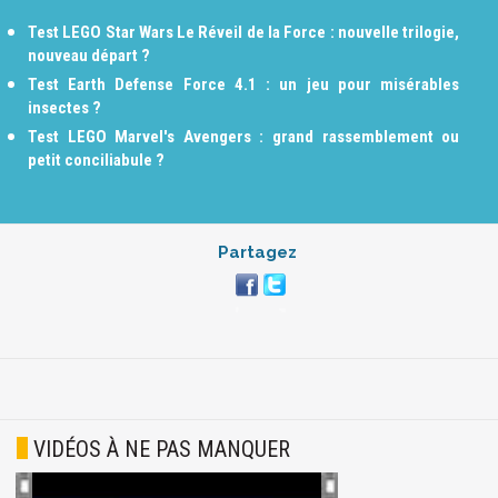
Test LEGO Star Wars Le Réveil de la Force : nouvelle trilogie,
nouveau départ ?
Test Earth Defense Force 4.1 : un jeu pour misérables
insectes ?
Test LEGO Marvel's Avengers : grand rassemblement ou
petit conciliabule ?
Partagez
VIDÉOS À NE PAS MANQUER