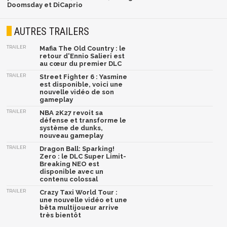
Doomsday et DiCaprio
AUTRES TRAILERS
TRAILER
Mafia The Old Country : le
retour d'Ennio Salieri est
au cœur du premier DLC
TRAILER
Street Fighter 6 : Yasmine
est disponible, voici une
nouvelle vidéo de son
gameplay
TRAILER
NBA 2K27 revoit sa
défense et transforme le
système de dunks,
nouveau gameplay
TRAILER
Dragon Ball: Sparking!
Zero : le DLC Super Limit-
Breaking NEO est
disponible avec un
contenu colossal
TRAILER
Crazy Taxi World Tour :
une nouvelle vidéo et une
bêta multijoueur arrive
très bientôt